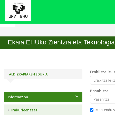
Hasiera
Hasi saioa
Ekaia EHUko Zientzia eta Teknologia 
Erabiltzaile-
ALDIZKARIAREN EDUKIA
Pasahitza
Informazioa
Mantendu s
Irakurleentzat