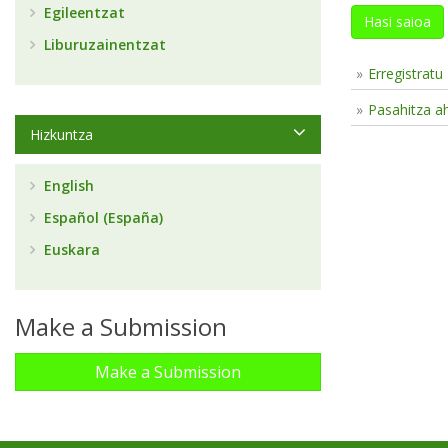
Egileentzat
Hasi saioa
Liburuzainentzat
Erregistratu
Pasahitza a
Hizkuntza
English
Español (España)
Euskara
Make a Submission
Make a Submission