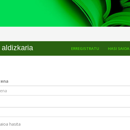
aldizkaria
ERREGISTRATU
HASI SAIOA
izena
aioa hasita