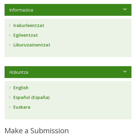
Informazioa
Irakurleentzat
Egileentzat
Liburuzainentzat
Hizkuntza
English
Español (España)
Euskara
Make a Submission