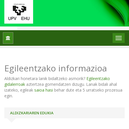
Hasiera
Egileentzako informazioa
Egileentzako informazioa
Aldizkari honetara lanik bidaltzeko asmorik?
Egileentzako
gidalerroak
aztertzea gomendatzen dizugu. Lanak bidali ahal
izateko, egileak
saioa hasi
behar dute eta 5 urratseko prozesua
egin.
ALDIZKARIAREN EDUKIA