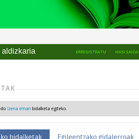
aldizkaria
ERREGISTRATU
HASI SAIOA
ETAK
edo
Izena eman
bidalketa egiteko.
ko bidalketak
Egileentzako gidalerroak