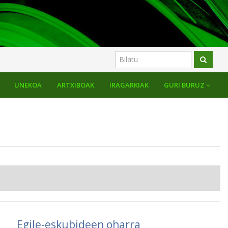
UNEKOA
ARTXIBOAK
IRAGARKIAK
GURI BURUZ
Egile-eskubideen oharra