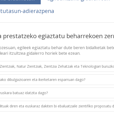
atutasun-adierazpena
a prestatzeko egiaztatu beharrekoen ze
ozesuan, egileek egiaztatu behar dute beren bidalketak bete
leari itzultzea gidalerro horiek bete ezean.
ientziak, Natur Zientziak, Zientzia Zehatzak eta Teknologiari buruzko
ako dibulgazioaren eta ikerketaren esparruan dago?
uskara batuaz idatzita dago?
ituak diren eta euskaraz dakiten bi ebaluatzaile zientifiko proposatu 