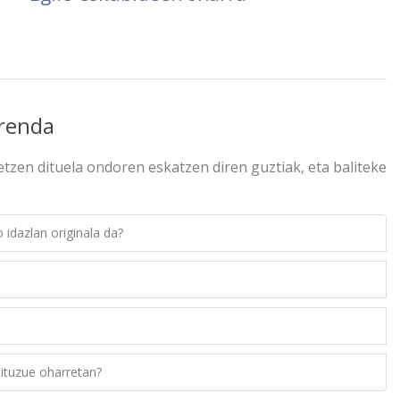
rrenda
tzen dituela ondoren eskatzen diren guztiak, eta baliteke
 idazlan originala da?
dituzue oharretan?