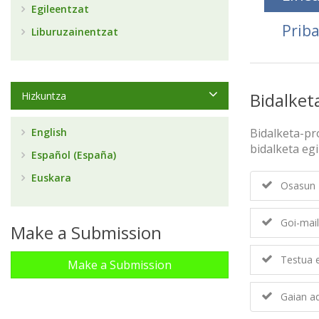
Egileentzat
Prib
Liburuzainentzat
Bidalket
Hizkuntza
English
Bidalketa-pr
bidalketa egi
Español (España)
Euskara
Osasun Z
Goi-mail
Make a Submission
Testua e
Make a Submission
Gaian ad