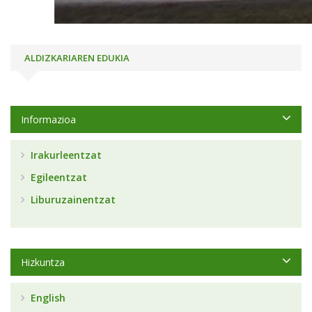
ALDIZKARIAREN EDUKIA
Informazioa
Irakurleentzat
Egileentzat
Liburuzainentzat
Hizkuntza
English