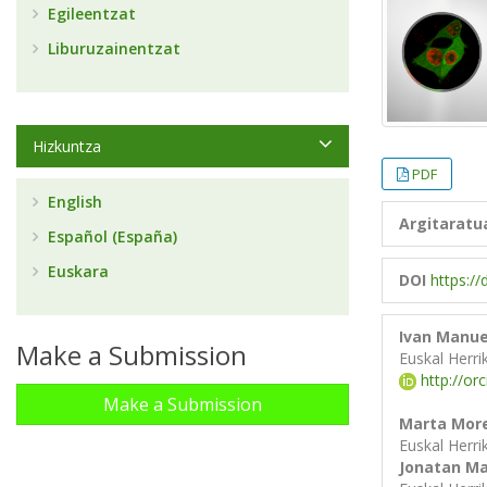
Egileentzat
Liburuzainentzat
Hizkuntza
PDF
English
Argitaratu
Español (España)
Euskara
DOI
https:/
Ivan Manue
Make a Submission
Euskal Herri
http://or
Make a Submission
Marta Mor
Euskal Herri
Jonatan Ma