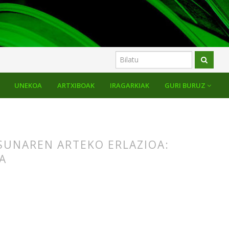
UNEKOA
ARTXIBOAK
IRAGARKIAK
GURI BURUZ
SUNAREN ARTEKO ERLAZIOA:
A