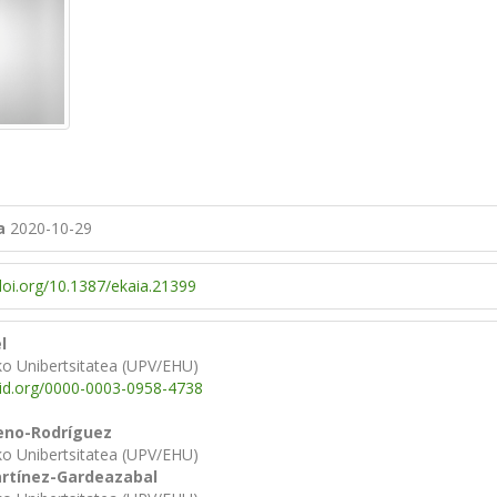
a
2020-10-29
/doi.org/10.1387/ekaia.21399
l
ko Unibertsitatea (UPV/EHU)
cid.org/0000-0003-0958-4738
eno-Rodríguez
ko Unibertsitatea (UPV/EHU)
rtínez-Gardeazabal