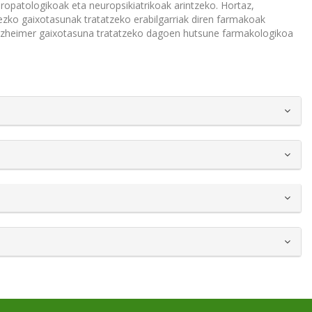
opatologikoak eta neuropsikiatrikoak arintzeko. Hortaz,
zko gaixotasunak tratatzeko erabilgarriak diren farmakoak
 Alzheimer gaixotasuna tratatzeko dagoen hutsune farmakologikoa