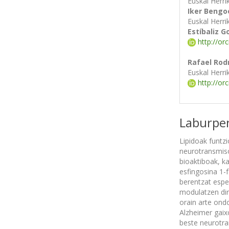
Euskal Herri
Iker Bengo
Euskal Herri
Estíbaliz 
http://or
Rafael Rod
Euskal Herri
http://or
Laburpe
Lipidoak funtzi
neurotransmiso
bioaktiboak, ka
esfingosina 1-f
berentzat espe
modulatzen dir
orain arte ond
Alzheimer gaix
beste neurotra