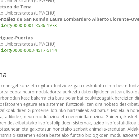
ko Unibertsitatea (UPV/EHU)
etxea de Tena
ko Unibertsitatea (UPV/EHU)
González de San Román
Laura Lombardero
Alberto Llorente-Ove
cid.org/0000-0001-8536-197X
ríguez-Puertas
ko Unibertsitatea (UPV/EHU)
cid.org/0000-0003-4517-5114
na
o energetikoaz eta egitura-funtzioez gain deskribatu diren beste funtzi
rea edota neuromoduladorea aurkeztu duten lipidoen artean, lisofosfol
rbonodun kate bakarra eta buru polar bat edukitzeagatik bereizten dire
osfatoaren egitura eta sistemen funtzioak izan dira hobeto deskribatu 
zifikoak diren G proteinei loturiko hartzaileak aktibatuz. Molekula h
a, adibidez, neuromodulazioa eta neuroinflamazioa. Gainera, ikasketar
oen deskribatutako lisofosfolipidoen sistemak, azido lisofosfatidikoa 
otasunean eta gaixotasun honetako zenbait animalia-eredutan. Aldaket
nsmisio-sistemen edota bestelako funtzio biologikoen modulazioaren b