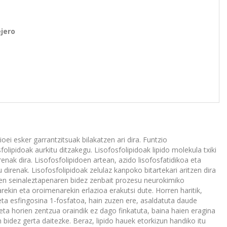
jero
oei esker garrantzitsuak bilakatzen ari dira. Funtzio
ipidoak aurkitu ditzakegu. Lisofosfolipidoak lipido molekula txiki
nak dira. Lisofosfolipidoen artean, azido lisofosfatidikoa eta
direnak. Lisofosfolipidoak zelulaz kanpoko bitartekari aritzen dira
orien seinaleztapenaren bidez zenbait prozesu neurokimiko
ekin eta oroimenarekin erlazioa erakutsi dute. Horren haritik,
eta esfingosina 1-fosfatoa, hain zuzen ere, asaldatuta daude
a horien zentzua oraindik ez dago finkatuta, baina haien eragina
idez gerta daitezke. Beraz, lipido hauek etorkizun handiko itu