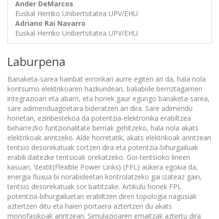
Ander DeMarcos
Euskal Herriko Unibertsitatea UPV/EHU
Adriano Rai Navarro
Euskal Herriko Unibertsitatea UPV/EHU
Laburpena
Banaketa-sarea hainbat erronkari aurre egiten ari da, hala nola
kontsumo elektrikoaren hazkundeari, baliabide berriztagarrien
integrazioari eta abarri, eta horiek gaur egungo banaketa-sarea,
sare adimenduagoetara bideratzen ari dira. Sare adimendu
horietan, ezinbestekoa da potentzia-elektronika erabiltzea
beharrezko funtzionalitate berriak gehitzeko, hala nola akats
elektrikoak arintzeko. Alde horretatik, akats elektrikoak arintzean
tentsio desorekatuak sortzen dira eta potentzia-bihurgailuak
erabili daitezke tentsioak orekatzeko. Goi-tentsioko lineen
kasuan, \textit{Flexible Power Links} (FPL) aukera egokia da,
energia fluxua bi norabideetan kontrolatzeko gai izateaz gain,
tentsio desorekatuak sor baititzake. Artikulu honek FPL
potentzia-bihurgailuetan erabiltzen diren topologia nagusiak
aztertzen ditu eta haien portaera aztertzen du akats
monofasikoak arintzean. Simulazioaren emaitzak aztertu dira