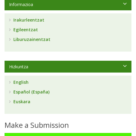
Informazioa
Irakurleentzat
Egileentzat
Liburuzainentzat
Hizkuntza
English
Español (España)
Euskara
Make a Submission