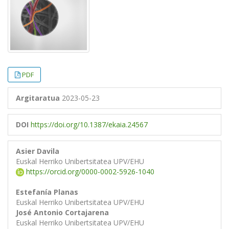
PDF
Argitaratua
2023-05-23
DOI
https://doi.org/10.1387/ekaia.24567
Asier Davila
Euskal Herriko Unibertsitatea UPV/EHU
https://orcid.org/0000-0002-5926-1040
Estefanía Planas
Euskal Herriko Unibertsitatea UPV/EHU
José Antonio Cortajarena
Euskal Herriko Unibertsitatea UPV/EHU