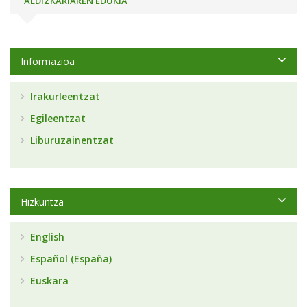
ALDIZKARIAREN EDUKIA
Informazioa
Irakurleentzat
Egileentzat
Liburuzainentzat
Hizkuntza
English
Español (España)
Euskara