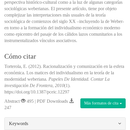
perspectiva histórico-cultural como a la luz de algunas categorías
sociológicas weberianas. El presente artículo, tiene por objeto
complejizar las interpretaciones más usuales de la teoría
sociológica de comienzos del siglo XX –incluyendo la de Weber-
en torno a la formación del individualismo económico moderno
como epicentro del pasaje de los cálidos lazos comunitarios a los
instrumentalizados vínculos asociativos.
Cómo citar
Torterola, E. (2012). Racionalización y comunización en la esfera
económica. Los matices del individualismo en la teoría de la
modernidad weberiana.
Papeles De Identidad. Contar La
investigación De Frontera
,
2010
(1).
https://doi.org/10.1387/pceic.12297
Abstract
495 | PDF Downloads
Más formatos de cita
247
##plugins.themes.bootstrap3.article.details#
Keywords