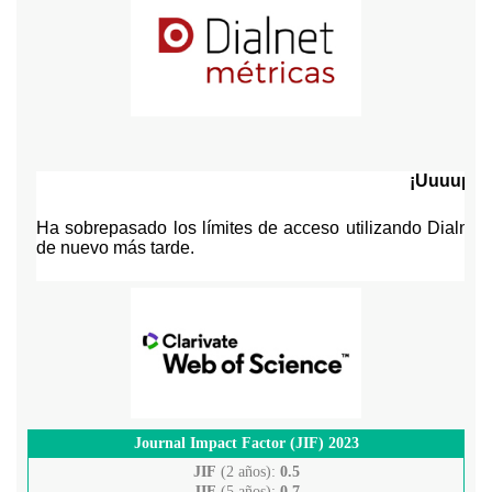
Journal Impact Factor (JIF) 2023
JIF
(2 años):
0.5
JIF
(5 años):
0.7