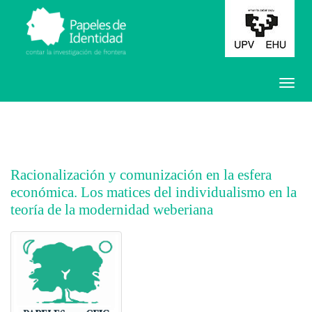
Racionalización y comunización en la esfera
económica. Los matices del individualismo en la
teoría de la modernidad weberiana
##plugins.themes.bootstrap3.article.main##
##plugins.themes.bootstrap3.article.sidebar