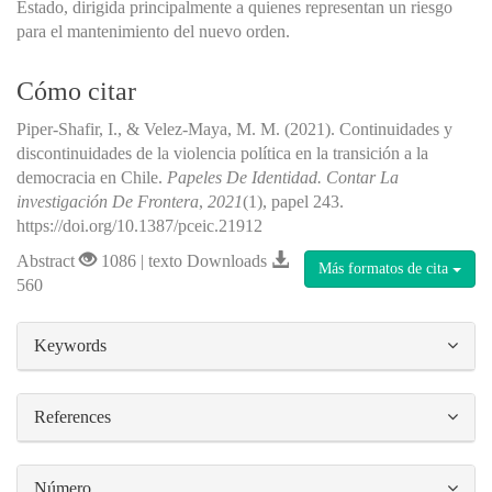
Estado, dirigida principalmente a quienes representan un riesgo
para el mantenimiento del nuevo orden.
Cómo citar
Piper-Shafir, I., & Velez-Maya, M. M. (2021). Continuidades y
discontinuidades de la violencia política en la transición a la
democracia en Chile.
Papeles De Identidad. Contar La
investigación De Frontera
,
2021
(1), papel 243.
https://doi.org/10.1387/pceic.21912
Abstract
1086 | texto Downloads
Más formatos de cita
560
##plugins.themes.bootstrap3.article.details#
Keywords
References
Número