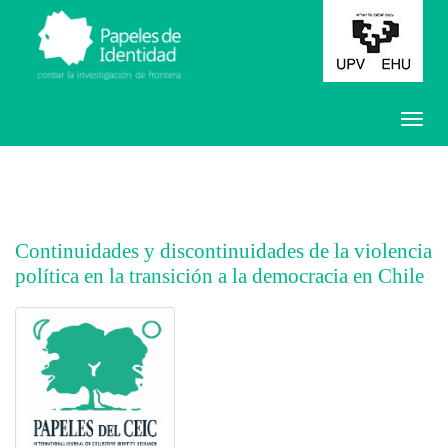
Continuidades y discontinuidades de la violencia
política en la transición a la democracia en Chile
##plugins.themes.bootstrap3.article.main##
##plugins.themes.bootstrap3.article.sidebar