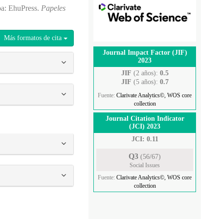
ioa: EhuPress.
Papeles
Más formatos de cita
Journal Impact Factor (JIF)
2023
JIF
(2 años):
0.5
JIF
(5 años):
0.7
Fuente:
Clarivate Analytics©, WOS core
collection
Journal Citation Indicator
(JCI) 2023
JCI: 0.11
Q3
(56/67)
Social Issues
Fuente:
Clarivate Analytics©, WOS core
collection