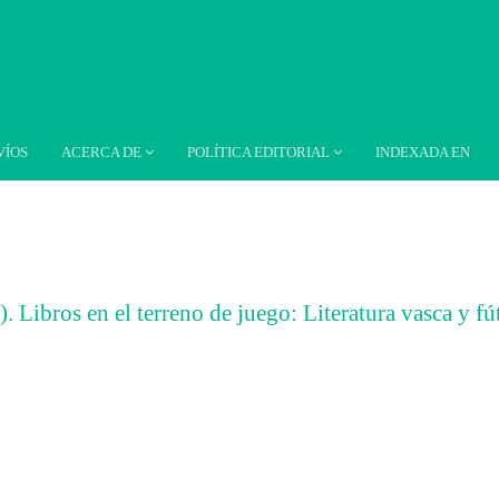
VÍOS
ACERCA DE
POLÍTICA EDITORIAL
INDEXADA EN
. Libros en el terreno de juego: Literatura vasca y fú
##
ar##