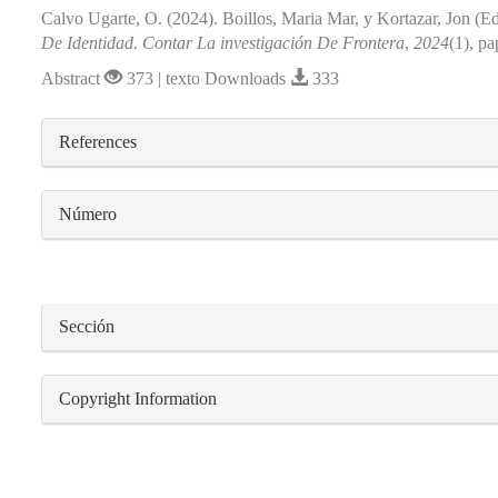
Calvo Ugarte, O. (2024). Boillos, Maria Mar, y Kortazar, Jon (Eds
De Identidad. Contar La investigación De Frontera
,
2024
(1), pa
Abstract
373 | texto Downloads
333
##plugins.themes.bootstrap3.article.detail
References
Número
Sección
Copyright Information