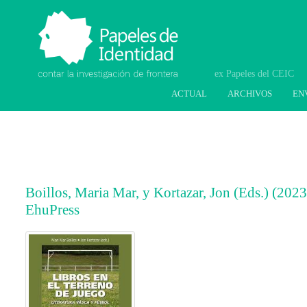
Papeles de Identidad.
Contar la investigación
de frontera
ACTUAL
ARCHIVOS
EN
Boillos, Maria Mar, y Kortazar, Jon (Eds.) (2023)
EhuPress
##plugins.themes.bootstrap3.article.main
##plugins.themes.bootstrap3.article.sideb