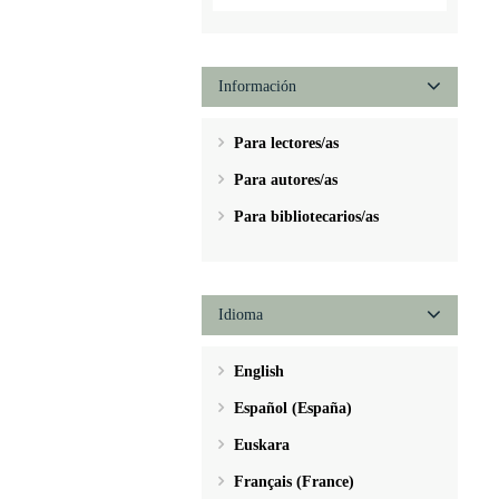
Información
Para lectores/as
Para autores/as
Para bibliotecarios/as
Idioma
English
Español (España)
Euskara
Français (France)