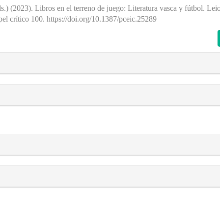
.) (2023). Libros en el terreno de juego: Literatura vasca y fútbol. Le
pel crítico 100. https://doi.org/10.1387/pceic.25289
s##