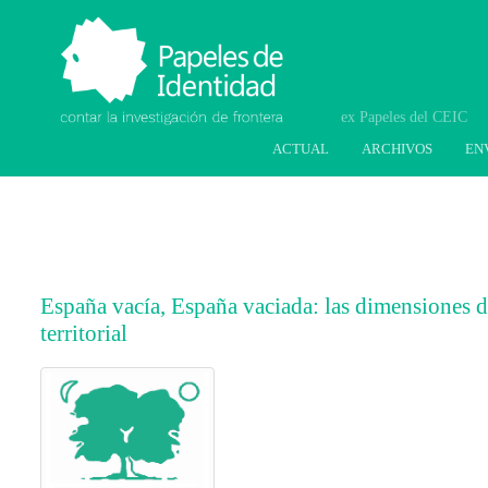
Papeles de Identidad.
Contar la investigación
de frontera
ACTUAL
ARCHIVOS
EN
España vacía, España vaciada: las dimensiones de
territorial
##plugins.themes.bootstrap3.article.main
##plugins.themes.bootstrap3.article.sideb