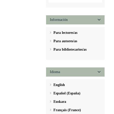
Información
Para lectores/as
Para autores/as
Para bibliotecarios/as
Idioma
English
Español (España)
Euskara
Français (France)