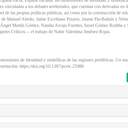
España vacía, España vaciada: las dimensiones de identidad y simbólica
es vinculadas a los debates territoriales, que cuentan con derivadas en d
pel de las propias políticas públicas, así como por la construcción de rel
nes de Manuel Ahedo, Jaime Escribano Pizarro, Jaume Pla-Bañuls y Nést
Ángel Martín Gómez, Natalia Arcajo Fuentes, Israel Gómez Rodilla y 
eles Críticos— el trabajo de Nahir Valentina Jiménez Rojas.
mensiones de identidad y simbólicas de las regiones periféricas. Un mar
esentación. https://doi.org/10.1387/pceic.25988
s##