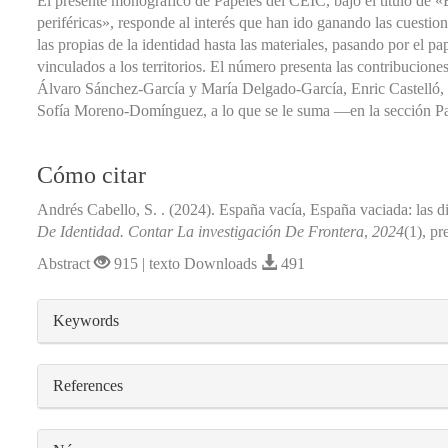
El presente monográfico de Papeles del CEIC, bajo el título de «
periféricas», responde al interés que han ido ganando las cuestion
las propias de la identidad hasta las materiales, pasando por el pa
vinculados a los territorios. El número presenta las contribucio
Álvaro Sánchez-García y María Delgado-García, Enric Castelló, 
Sofía Moreno-Domínguez, a lo que se le suma —en la sección Pap
Cómo citar
Andrés Cabello, S. . (2024). España vacía, España vaciada: las di
De Identidad. Contar La investigación De Frontera
,
2024
(1), pr
Abstract
915 | texto Downloads
491
##plugins.themes.bootstrap3.article.detail
Keywords
References