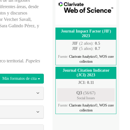
s de las regiones
iferentes áreas, desde
atos y discursos
or Vercher Savall,
Sara Galindo Pérez, y
Journal Impact Factor (JIF)
2023
JIF
(2 años):
0.5
JIF
(5 años):
0.7
Fuente:
Clarivate Analytics©, WOS core
co territorial.
Papeles
collection
Journal Citation Indicator
(JCI) 2023
Más formatos de cita
JCI: 0.11
Q3
(56/67)
Social Issues
Fuente:
Clarivate Analytics©, WOS core
collection