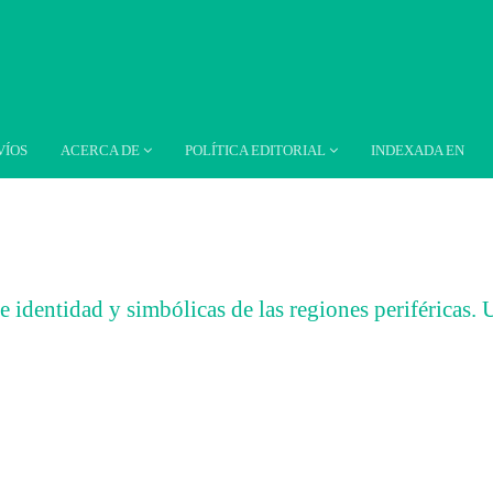
VÍOS
ACERCA DE
POLÍTICA EDITORIAL
INDEXADA EN
 identidad y simbólicas de las regiones periféricas.
##
ar##