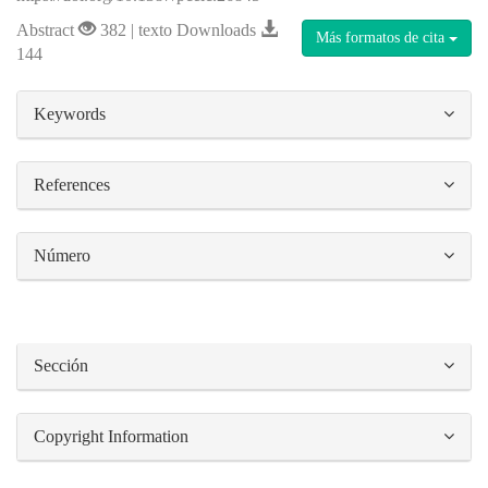
Abstract
382 | texto Downloads
Más formatos de cita
144
##plugins.themes.bootstrap3.article.details#
Keywords
References
Número
Sección
Copyright Information