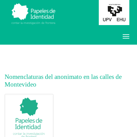
Nomenclaturas del anonimato en las calles de
Montevideo
##plugins.themes.bootstrap3.article.main##
##plugins.themes.bootstrap3.article.sidebar