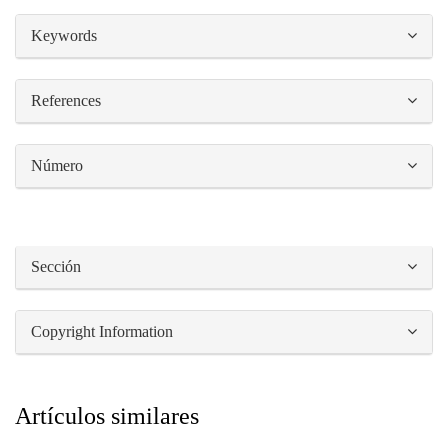
##plugins.themes.bootstrap3.article.details#
Keywords
References
Número
Sección
Copyright Information
Artículos similares