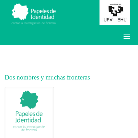
Dos nombres y muchas fronteras
##plugins.themes.bootstrap3.article.main##
##plugins.themes.bootstrap3.article.sidebar