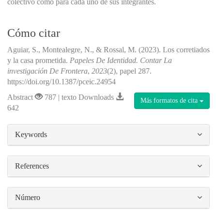
colectivo como para cada uno de sus integrantes.
Cómo citar
Aguiar, S., Montealegre, N., & Rossal, M. (2023). Los corretiados
y la casa prometida.
Papeles De Identidad. Contar La
investigación De Frontera
,
2023
(2), papel 287.
https://doi.org/10.1387/pceic.24954
Abstract
787 | texto Downloads
Más formatos de cita
642
##plugins.themes.bootstrap3.article.details#
Keywords
References
Número