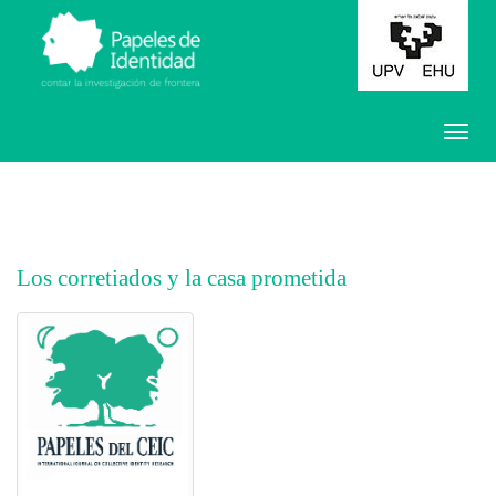
Los corretiados y la casa prometida
##plugins.themes.bootstrap3.article.main##
##plugins.themes.bootstrap3.article.sidebar