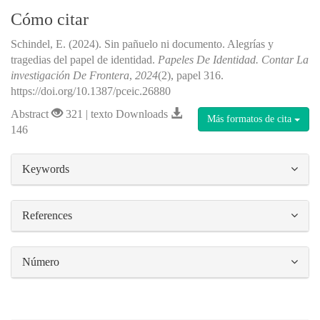
Cómo citar
Schindel, E. (2024). Sin pañuelo ni documento. Alegrías y
tragedias del papel de identidad.
Papeles De Identidad. Contar La
investigación De Frontera
,
2024
(2), papel 316.
https://doi.org/10.1387/pceic.26880
Abstract
321 | texto Downloads
Más formatos de cita
146
##plugins.themes.bootstrap3.article.details#
Keywords
References
Número