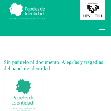
Sin pañuelo ni documento. Alegrías y tragedias
del papel de identidad
##plugins.themes.bootstrap3.article.main##
##plugins.themes.bootstrap3.article.sidebar