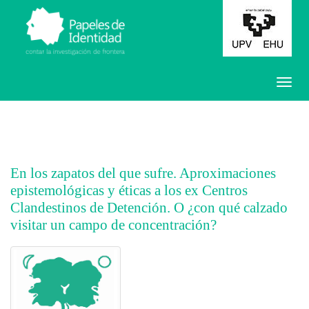
En los zapatos del que sufre. Aproximaciones
epistemológicas y éticas a los ex Centros
Clandestinos de Detención. O ¿con qué calzado
visitar un campo de concentración?
##plugins.themes.bootstrap3.article.main##
##plugins.themes.bootstrap3.article.sidebar