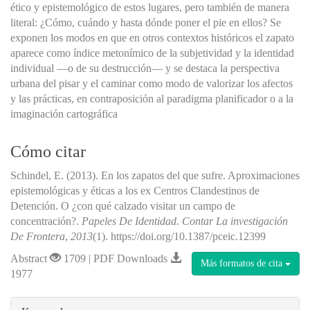
ético y epistemológico de estos lugares, pero también de manera
literal: ¿Cómo, cuándo y hasta dónde poner el pie en ellos? Se
exponen los modos en que en otros contextos históricos el zapato
aparece como índice metonímico de la subjetividad y la identidad
individual —o de su destrucción— y se destaca la perspectiva
urbana del pisar y el caminar como modo de valorizar los afectos
y las prácticas, en contraposición al paradigma planificador o a la
imaginación cartográfica
Cómo citar
Schindel, E. (2013). En los zapatos del que sufre. Aproximaciones
epistemológicas y éticas a los ex Centros Clandestinos de
Detención. O ¿con qué calzado visitar un campo de
concentración?.
Papeles De Identidad. Contar La investigación
De Frontera
,
2013
(1). https://doi.org/10.1387/pceic.12399
Abstract
1709 | PDF Downloads
Más formatos de cita
1977
##plugins.themes.bootstrap3.article.details#