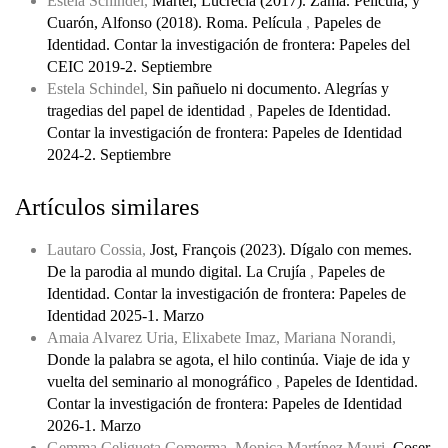
Estela Schindel,
Martel, Lucrecia (2017). Zama. Película, y
Cuarón, Alfonso (2018). Roma. Película
,
Papeles de
Identidad. Contar la investigación de frontera: Papeles del
CEIC 2019-2. Septiembre
Estela Schindel,
Sin pañuelo ni documento. Alegrías y
tragedias del papel de identidad
,
Papeles de Identidad.
Contar la investigación de frontera: Papeles de Identidad
2024-2. Septiembre
Artículos similares
Lautaro Cossia,
Jost, François (2023). Dígalo con memes.
De la parodia al mundo digital. La Crujía
,
Papeles de
Identidad. Contar la investigación de frontera: Papeles de
Identidad 2025-1. Marzo
Amaia Alvarez Uria, Elixabete Imaz, Mariana Norandi,
Donde la palabra se agota, el hilo continúa. Viaje de ida y
vuelta del seminario al monográfico
,
Papeles de Identidad.
Contar la investigación de frontera: Papeles de Identidad
2026-1. Marzo
Gemma Celigueta Comerma, Monica Martínez Mauri,
Coser