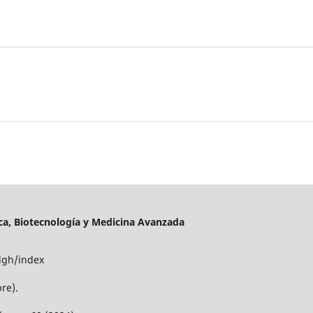
a, Biotecnología y Medicina Avanzada
dgh/index
re).