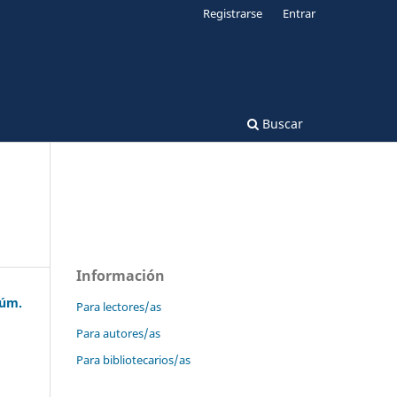
Registrarse
Entrar
Buscar
Información
Núm.
Para lectores/as
Para autores/as
Para bibliotecarios/as