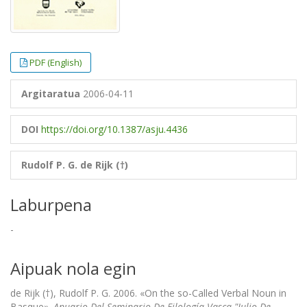
PDF (English)
Argitaratua
2006-04-11
DOI
https://doi.org/10.1387/asju.4436
Rudolf P. G. de Rijk (†)
Laburpena
-
Aipuak nola egin
de Rijk (†), Rudolf P. G. 2006. «On the so-Called Verbal Noun in
Basque».
Anuario Del Seminario De Filología Vasca "Julio De