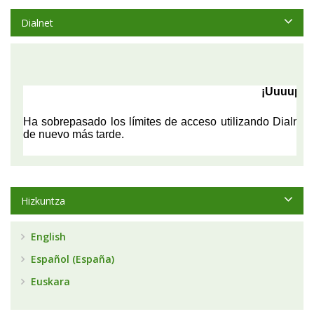
Dialnet
Hizkuntza
English
Español (España)
Euskara