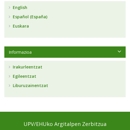
English
Español (España)
Euskara
Informazioa
Irakurleentzat
Egileentzat
Liburuzainentzat
UPV/EHUko Argitalpen Zerbitzua