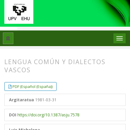
Hasiera
Artxiboak
Libk. 15 (1981)
Artikuluak
LENGUA COMÚN Y DIALECTOS
VASCOS
##plugins.themes.bootstrap3.article.
##plugins.themes.bootstrap3.article.
PDF (Español (España))
Argitaratua
1981-03-31
DOI
https://doi.org/10.1387/asju.7578
Luis Michelena