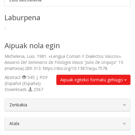
Laburpena
-
Aipuak nola egin
Michelena, Luis. 1981. «Lengua Común Y Dialectos Vascos».
Anuario Del Seminario De Filología Vasca "Julio De Urquijo"
15
(martxoa):289-313. https://doi.org/10.1387/asju.7578.
Abstract
545 | PDF
Aipuak egiteko formatu gehiago
(Español (España))
Downloads
2567
##plugins.themes.bootstrap3.article.d
Zenbakia
Atala