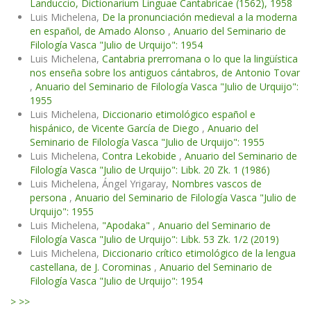
Landuccio, Dictionarium Linguae Cantabricae (1562), 1958
Luis Michelena,
De la pronunciación medieval a la moderna
en español, de Amado Alonso
,
Anuario del Seminario de
Filología Vasca "Julio de Urquijo": 1954
Luis Michelena,
Cantabria prerromana o lo que la lingüística
nos enseña sobre los antiguos cántabros, de Antonio Tovar
,
Anuario del Seminario de Filología Vasca "Julio de Urquijo":
1955
Luis Michelena,
Diccionario etimológico español e
hispánico, de Vicente García de Diego
,
Anuario del
Seminario de Filología Vasca "Julio de Urquijo": 1955
Luis Michelena,
Contra Lekobide
,
Anuario del Seminario de
Filología Vasca "Julio de Urquijo": Libk. 20 Zk. 1 (1986)
Luis Michelena, Ángel Yrigaray,
Nombres vascos de
persona
,
Anuario del Seminario de Filología Vasca "Julio de
Urquijo": 1955
Luis Michelena,
"Apodaka"
,
Anuario del Seminario de
Filología Vasca "Julio de Urquijo": Libk. 53 Zk. 1/2 (2019)
Luis Michelena,
Diccionario crítico etimológico de la lengua
castellana, de J. Corominas
,
Anuario del Seminario de
Filología Vasca "Julio de Urquijo": 1954
>
>>