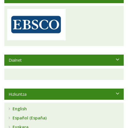
Dialnet
Hizkuntza
English
Español (España)
Euskara