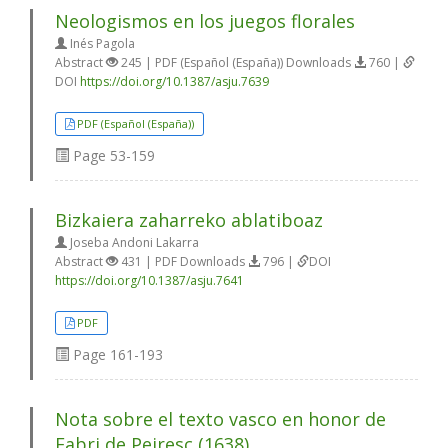
Neologismos en los juegos florales
Inés Pagola
Abstract
245 | PDF (Español (España)) Downloads
760 |
DOI
https://doi.org/10.1387/asju.7639
PDF (Español (España))
Page
53-159
Bizkaiera zaharreko ablatiboaz
Joseba Andoni Lakarra
Abstract
431 | PDF Downloads
796 |
DOI
https://doi.org/10.1387/asju.7641
PDF
Page
161-193
Nota sobre el texto vasco en honor de
Fabri de Peiresc (1638)