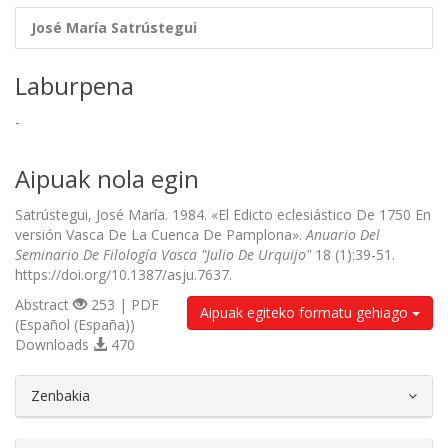
José María Satrústegui
Laburpena
-
Aipuak nola egin
Satrústegui, José María. 1984. «El Edicto eclesiástico De 1750 En
versión Vasca De La Cuenca De Pamplona».
Anuario Del
Seminario De Filología Vasca "Julio De Urquijo"
18 (1):39-51.
https://doi.org/10.1387/asju.7637.
Abstract
253 | PDF
Aipuak egiteko formatu gehiago
(Español (España))
Downloads
470
##plugins.themes.bootstrap3.article.d
Zenbakia