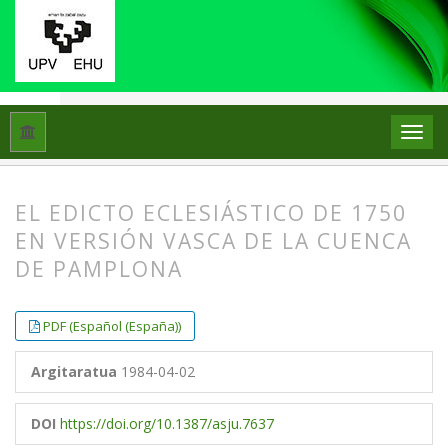
Hasiera
Artxiboak
Libk. 18 Zk. 1 (1984)
Artikuluak
EL EDICTO ECLESIÁSTICO DE 1750
EN VERSIÓN VASCA DE LA CUENCA
DE PAMPLONA
##plugins.themes.bootstrap3.article.
##plugins.themes.bootstrap3.article.
PDF (Español (España))
Argitaratua
1984-04-02
DOI
https://doi.org/10.1387/asju.7637