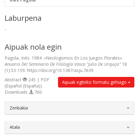
Laburpena
-
Aipuak nola egin
Pagola, Inés. 1984. «Neologismos En Los Juegos Florales».
Anuario Del Seminario De Filología Vasca "Julio De Urquijo"
18
(1):53-159. https://doi.org/10.1387/asju.7639.
Abstract
245 | PDF
Aipuak egiteko formatu gehiago
(Español (España))
Downloads
760
##plugins.themes.bootstrap3.article.d
Zenbakia
Atala