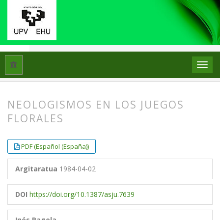
Hasiera
Artxiboak
Libk. 18 Zk. 1 (1984)
Artikuluak
NEOLOGISMOS EN LOS JUEGOS
FLORALES
##plugins.themes.bootstrap3.article.
##plugins.themes.bootstrap3.article.
PDF (Español (España))
Argitaratua
1984-04-02
DOI
https://doi.org/10.1387/asju.7639
Inés Pagola