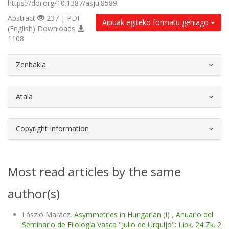
https://doi.org/10.1387/asju.8589.
Abstract
237 | PDF
Aipuak egiteko formatu gehiago
(English) Downloads
1108
##plugins.themes.bootstrap3.article.d
Zenbakia
Atala
Copyright Information
Most read articles by the same
author(s)
László Marácz,
Asymmetries in Hungarian (I)
,
Anuario del
Seminario de Filología Vasca "Julio de Urquijo": Libk. 24 Zk. 2