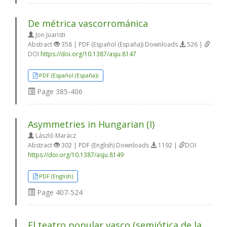
De métrica vascorrománica
Jon Juaristi
Abstract
358 | PDF (Español (España)) Downloads
526 |
DOI
https://doi.org/10.1387/asju.8147
PDF (Español (España))
Page
385-406
Asymmetries in Hungarian (I)
László Marácz
Abstract
302 | PDF (English) Downloads
1192 |
DOI
https://doi.org/10.1387/asju.8149
PDF (English)
Page
407-524
El teatro popular vasco (semiótica de la