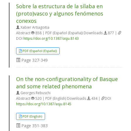
Sobre la estructura de la sílaba en
(proto)vasco y algunos fenómenos
conexos
Xabier Artiagoitia
Abstract
858 | PDF (Español (España)) Downloads
877 |
DOI
https://doi.org/10.1387/asju.8143
PDF (Español (España))
Page
327-349
On the non-configurationality of Basque
and some related phenomena
Georges Rebuschi
Abstract
520 | PDF (English) Downloads
434 |
DOI
https://doi.org/10.1387/asju.8145
PDF (English)
Page
351-383