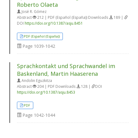
Roberto Olaeta
José R. Gómez
Abstract
212 | PDF (Español (España)) Downloads
189 |
DOI
https://doi.org/10.1387/asju.8451
PDF (Español (España))
Page
1039-1042
Sprachkontakt und Sprachwandel im
Baskenland, Martin Haaserena
Andolin Eguzkitza
Abstract
204 | PDF Downloads
128 |
DOI
https://doi.org/10.1387/asju.8453
PDF
Page
1042-1044