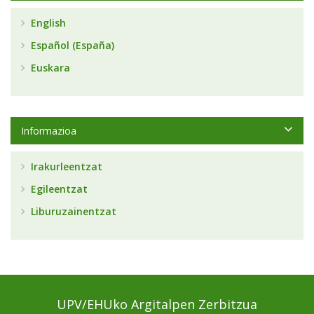
English
Español (España)
Euskara
Informazioa
Irakurleentzat
Egileentzat
Liburuzainentzat
UPV/EHUko Argitalpen Zerbitzua