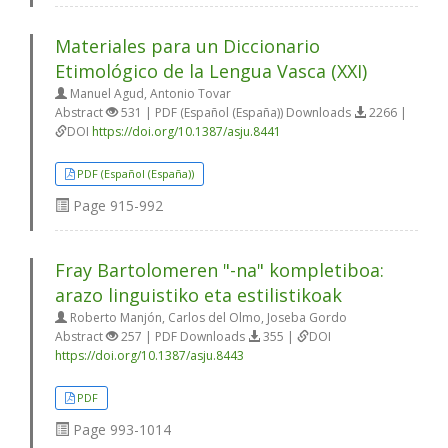
Materiales para un Diccionario
Etimológico de la Lengua Vasca (XXI)
Manuel Agud, Antonio Tovar
Abstract
531 | PDF (Español (España)) Downloads
2266 |
DOI
https://doi.org/10.1387/asju.8441
PDF (Español (España))
Page
915-992
Fray Bartolomeren "-na" kompletiboa:
arazo linguistiko eta estilistikoak
Roberto Manjón, Carlos del Olmo, Joseba Gordo
Abstract
257 | PDF Downloads
355 |
DOI
https://doi.org/10.1387/asju.8443
PDF
Page
993-1014