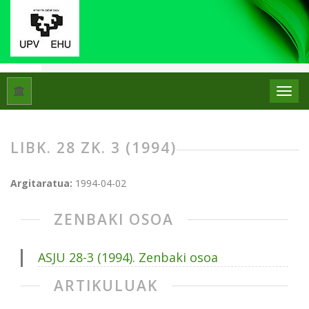
Hasiera
Artxiboak
Libk. 28 Zk. 3 (1994)
LIBK. 28 ZK. 3 (1994)
Argitaratua:
1994-04-02
ZENBAKI OSOA
ASJU 28-3 (1994). Zenbaki osoa
ARTIKULUAK