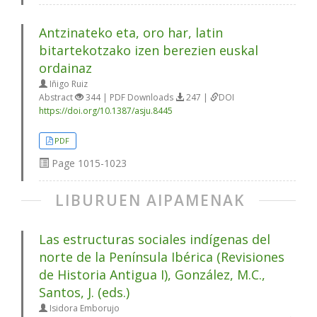
Antzinateko eta, oro har, latin
bitartekotzako izen berezien euskal
ordainaz
Iñigo Ruiz
Abstract
344 | PDF Downloads
247 |
DOI
https://doi.org/10.1387/asju.8445
PDF
Page
1015-1023
LIBURUEN AIPAMENAK
Las estructuras sociales indígenas del
norte de la Península Ibérica (Revisiones
de Historia Antigua I), González, M.C.,
Santos, J. (eds.)
Isidora Emborujo