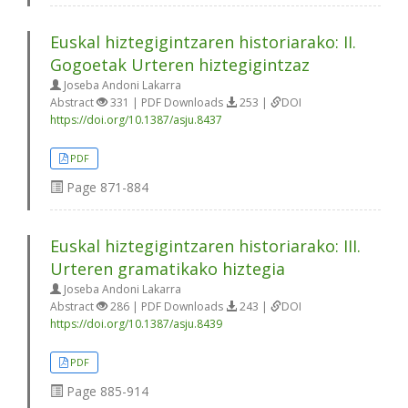
Euskal hiztegigintzaren historiarako: II.
Gogoetak Urteren hiztegigintzaz
Joseba Andoni Lakarra
Abstract
331 | PDF Downloads
253 |
DOI
https://doi.org/10.1387/asju.8437
PDF
Page
871-884
Euskal hiztegigintzaren historiarako: III.
Urteren gramatikako hiztegia
Joseba Andoni Lakarra
Abstract
286 | PDF Downloads
243 |
DOI
https://doi.org/10.1387/asju.8439
PDF
Page
885-914