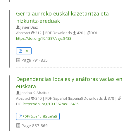
Gerra aurreko euskal kazetaritza eta
hizkuntz-ereduak
Javier Díaz
Abstract
312 | PDF Downloads
420 |
DOI
https://doi.org/10.1387/asju.8433
PDF
Page
791-835
Dependencias locales y anáforas vacías en
euskara
Joseba K. Abaitua
Abstract
340 | PDF (Español (España)) Downloads
378 |
DOI
https://doi.org/10.1387/asju.8435
PDF (Español (España))
Page
837-869