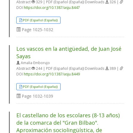
Abstract
329 | PDF (Español (España)) Downloads
326 |
DOI
https://doi.org/10.1387/asju.8447
PDF (Español (España))
Page
1025-1032
Los vascos en la antigüedad, de Juan José
Sayas
Amalia Emborujo
Abstract
244 | PDF (Español (España)) Downloads
389 |
DOI
https://doi.org/10.1387/asju.8449
PDF (Español (España))
Page
1032-1039
El castellano de los escolares (8-13 años)
de la comarca del "Gran Bilbao".
Aproximación sociolingüística, de