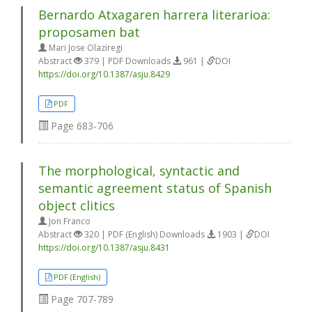
Bernardo Atxagaren harrera literarioa:
proposamen bat
Mari Jose Olaziregi
Abstract
379 | PDF Downloads
961 |
DOI
https://doi.org/10.1387/asju.8429
PDF
Page
683-706
The morphological, syntactic and
semantic agreement status of Spanish
object clitics
Jon Franco
Abstract
320 | PDF (English) Downloads
1903 |
DOI
https://doi.org/10.1387/asju.8431
PDF (English)
Page
707-789