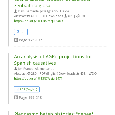
zenbait isoglosa
Iñaki Gaminde, José Ignacio Hualde
Abstract
610 | PDF Downloads
401 |
DOI
https://doi.org/10.1387/asju.8469
PDF
Page
175-197
An analysis of AGRo projections for
Spanish causatives
Jon Franco, Alazne Landa
Abstract
280 | PDF (English) Downloads
458 |
DOI
https://doi.org/10.1387/asju.8471
PDF (English)
Page
199-218
Pleonasmo baten historiaz: "debea"