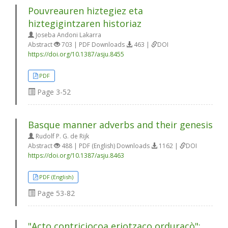
Pouvreauren hiztegiez eta
hiztegigintzaren historiaz
Joseba Andoni Lakarra
Abstract
703 | PDF Downloads
463 |
DOI
https://doi.org/10.1387/asju.8455
PDF
Page
3-52
Basque manner adverbs and their genesis
Rudolf P. G. de Rijk
Abstract
488 | PDF (English) Downloads
1162 |
DOI
https://doi.org/10.1387/asju.8463
PDF (English)
Page
53-82
"Acto contriciocoa eriotzaco orduracò":