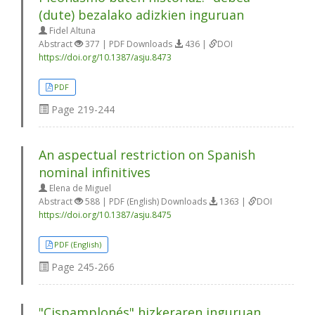
(dute) bezalako adizkien inguruan
Fidel Altuna
Abstract
377 | PDF Downloads
436 |
DOI
https://doi.org/10.1387/asju.8473
PDF
Page
219-244
An aspectual restriction on Spanish
nominal infinitives
Elena de Miguel
Abstract
588 | PDF (English) Downloads
1363 |
DOI
https://doi.org/10.1387/asju.8475
PDF (English)
Page
245-266
"Cispamplonés" hizkeraren inguruan