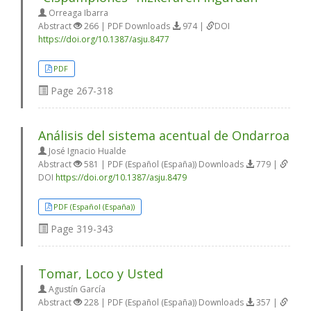
Orreaga Ibarra
Abstract
266 | PDF Downloads
974 |
DOI
https://doi.org/10.1387/asju.8477
PDF
Page
267-318
Análisis del sistema acentual de Ondarroa
José Ignacio Hualde
Abstract
581 | PDF (Español (España)) Downloads
779 |
DOI
https://doi.org/10.1387/asju.8479
PDF (Español (España))
Page
319-343
Tomar, Loco y Usted
Agustín García
Abstract
228 | PDF (Español (España)) Downloads
357 |