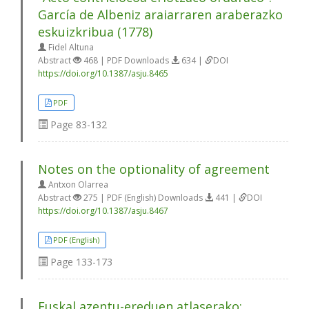
García de Albeniz araiarraren araberazko
eskuizkribua (1778)
Fidel Altuna
Abstract
468 | PDF Downloads
634 |
DOI
https://doi.org/10.1387/asju.8465
PDF
Page
83-132
Notes on the optionality of agreement
Antxon Olarrea
Abstract
275 | PDF (English) Downloads
441 |
DOI
https://doi.org/10.1387/asju.8467
PDF (English)
Page
133-173
Euskal azentu-ereduen atlaserako: