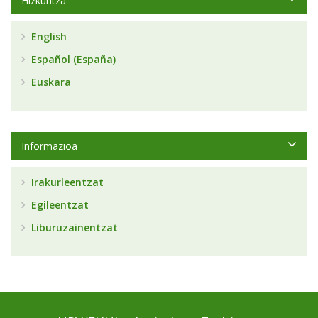
Hizkuntza
English
Español (España)
Euskara
Informazioa
Irakurleentzat
Egileentzat
Liburuzainentzat