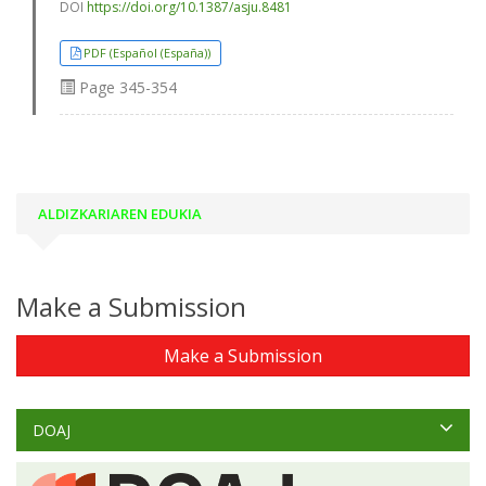
DOI
https://doi.org/10.1387/asju.8481
PDF (Español (España))
Page
345-354
ALDIZKARIAREN EDUKIA
Make a Submission
Make a Submission
DOAJ