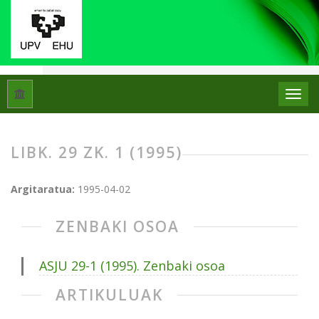
Hasiera
Artxiboak
Libk. 29 Zk. 1 (1995)
LIBK. 29 ZK. 1 (1995)
Argitaratua:
1995-04-02
ZENBAKI OSOA
ASJU 29-1 (1995). Zenbaki osoa
ARTIKULUAK