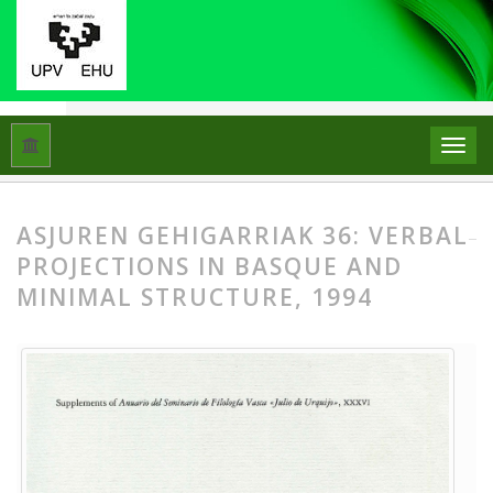
Hasiera
Artxiboak
ASJUren Gehigarriak 36: Verbal projection
ASJUREN GEHIGARRIAK 36: VERBAL
PROJECTIONS IN BASQUE AND
MINIMAL STRUCTURE, 1994