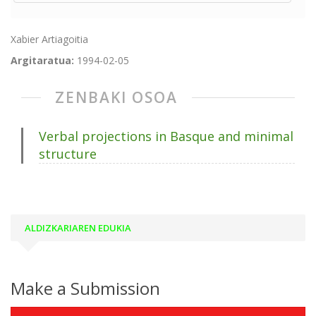
Xabier Artiagoitia
Argitaratua:
1994-02-05
ZENBAKI OSOA
Verbal projections in Basque and minimal
structure
ALDIZKARIAREN EDUKIA
Make a Submission