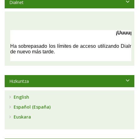
Dialnet
Hizkuntza
English
Español (España)
Euskara