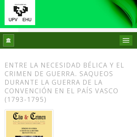
Inicio
Archivos
Núm. 21 (2024): Crímenes de guerra a través 
ENTRE LA NECESIDAD BÉLICA Y EL
CRIMEN DE GUERRA. SAQUEOS
DURANTE LA GUERRA DE LA
CONVENCIÓN EN EL PAÍS VASCO
(1793-1795)
##plugins.themes.bootstrap3.article.
##plugins.themes.bootstrap3.article.