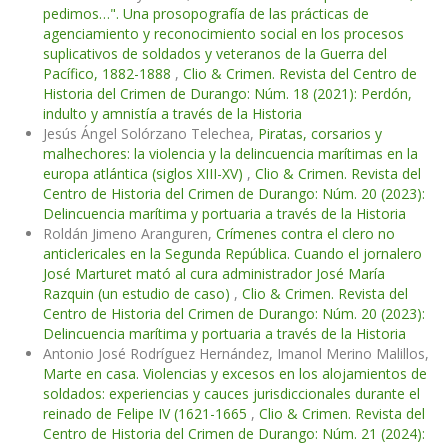
pedimos…". Una prosopografía de las prácticas de
agenciamiento y reconocimiento social en los procesos
suplicativos de soldados y veteranos de la Guerra del
Pacífico, 1882-1888
,
Clio & Crimen. Revista del Centro de
Historia del Crimen de Durango: Núm. 18 (2021): Perdón,
indulto y amnistía a través de la Historia
Jesús Ángel Solórzano Telechea,
Piratas, corsarios y
malhechores: la violencia y la delincuencia marítimas en la
europa atlántica (siglos XIII-XV)
,
Clio & Crimen. Revista del
Centro de Historia del Crimen de Durango: Núm. 20 (2023):
Delincuencia marítima y portuaria a través de la Historia
Roldán Jimeno Aranguren,
Crímenes contra el clero no
anticlericales en la Segunda República. Cuando el jornalero
José Marturet mató al cura administrador José María
Razquin (un estudio de caso)
,
Clio & Crimen. Revista del
Centro de Historia del Crimen de Durango: Núm. 20 (2023):
Delincuencia marítima y portuaria a través de la Historia
Antonio José Rodríguez Hernández, Imanol Merino Malillos,
Marte en casa. Violencias y excesos en los alojamientos de
soldados: experiencias y cauces jurisdiccionales durante el
reinado de Felipe IV (1621-1665
,
Clio & Crimen. Revista del
Centro de Historia del Crimen de Durango: Núm. 21 (2024):