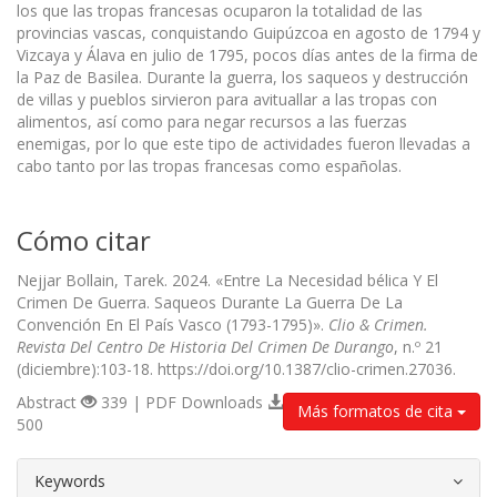
los que las tropas francesas ocuparon la totalidad de las
provincias vascas, conquistando Guipúzcoa en agosto de 1794 y
Vizcaya y Álava en julio de 1795, pocos días antes de la firma de
la Paz de Basilea. Durante la guerra, los saqueos y destrucción
de villas y pueblos sirvieron para avituallar a las tropas con
alimentos, así como para negar recursos a las fuerzas
enemigas, por lo que este tipo de actividades fueron llevadas a
cabo tanto por las tropas francesas como españolas.
Cómo citar
Nejjar Bollain, Tarek. 2024. «Entre La Necesidad bélica Y El
Crimen De Guerra. Saqueos Durante La Guerra De La
Convención En El País Vasco (1793-1795)».
Clio & Crimen.
Revista Del Centro De Historia Del Crimen De Durango
, n.º 21
(diciembre):103-18. https://doi.org/10.1387/clio-crimen.27036.
Abstract
339 | PDF Downloads
Más formatos de cita
500
##plugins.themes.bootstrap3.article.d
Keywords