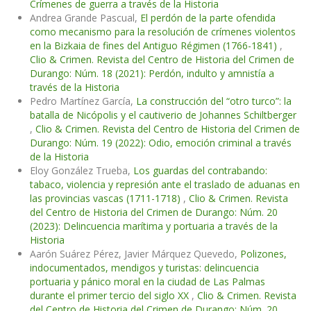
Crímenes de guerra a través de la Historia
Andrea Grande Pascual,
El perdón de la parte ofendida
como mecanismo para la resolución de crímenes violentos
en la Bizkaia de fines del Antiguo Régimen (1766-1841)
,
Clio & Crimen. Revista del Centro de Historia del Crimen de
Durango: Núm. 18 (2021): Perdón, indulto y amnistía a
través de la Historia
Pedro Martínez García,
La construcción del “otro turco”: la
batalla de Nicópolis y el cautiverio de Johannes Schiltberger
,
Clio & Crimen. Revista del Centro de Historia del Crimen de
Durango: Núm. 19 (2022): Odio, emoción criminal a través
de la Historia
Eloy González Trueba,
Los guardas del contrabando:
tabaco, violencia y represión ante el traslado de aduanas en
las provincias vascas (1711-1718)
,
Clio & Crimen. Revista
del Centro de Historia del Crimen de Durango: Núm. 20
(2023): Delincuencia marítima y portuaria a través de la
Historia
Aarón Suárez Pérez, Javier Márquez Quevedo,
Polizones,
indocumentados, mendigos y turistas: delincuencia
portuaria y pánico moral en la ciudad de Las Palmas
durante el primer tercio del siglo XX
,
Clio & Crimen. Revista
del Centro de Historia del Crimen de Durango: Núm. 20