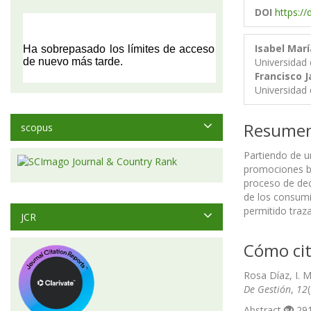
DOI
https://
Isabel Marí
Universidad 
Francisco 
Universidad 
Resume
scopus
Partiendo de un
promociones ba
proceso de dec
de los consumi
permitido traz
JCR
Cómo cit
Rosa Díaz, I. 
De Gestión
,
12
Abstract
291