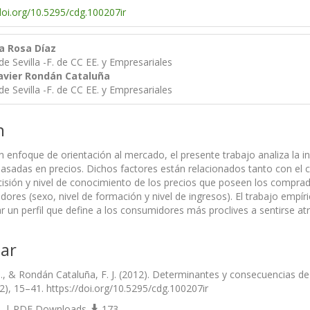
doi.org/10.5295/cdg.100207ir
a Rosa Díaz
de Sevilla -F. de CC EE. y Empresariales
Javier Rondán Cataluña
de Sevilla -F. de CC EE. y Empresariales
n
 enfoque de orientación al mercado, el presente trabajo analiza la in
sadas en precios. Dichos factores están relacionados tanto con el 
isión y nivel de conocimiento de los precios que poseen los comprad
dores (sexo, nivel de formación y nivel de ingresos). El trabajo emp
ar un perfil que define a los consumidores más proclives a sentirse at
ar
M., & Rondán Cataluña, F. J. (2012). Determinantes y consecuencias d
(2), 15–41. https://doi.org/10.5295/cdg.100207ir
 | PDF Downloads
173