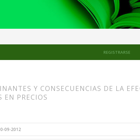
los
REGISTRARSE
INANTES Y CONSECUENCIAS DE LA EFE
S EN PRECIOS
s.themes.bootstrap3.article.main##
s.themes.bootstrap3.article.sidebar##
0-09-2012