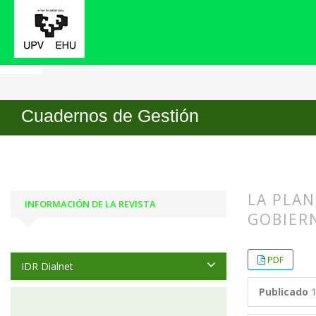
Inicio
Archivos
Vol. 10 Núm. 1 (2010)
Artícu
Cuadernos de Gestión
LA PLAN
INFORMACIÓN DE LA REVISTA
GOBIERN
##plugin
##plugin
PDF
IDR Dialnet
Publicado
1