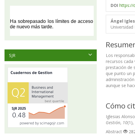
DOI
https:/
Ángel Igle
Universidad 
Resume
SJR
Los responsabl
recursos cada 
prestación de s
que punto un p
administración
aunque se hace
Cómo cit
Iglesias Alonso
Gestión
,
10
(1)
Abstract
282