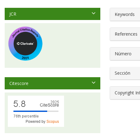
##plugin
JCR
Keywords
References
Número
Sección
Citescore
Copyright I