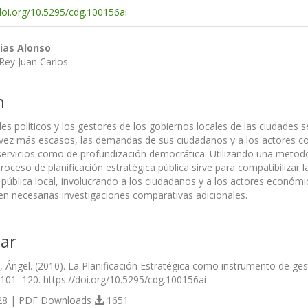
/doi.org/10.5295/cdg.100156ai
sias Alonso
Rey Juan Carlos
n
es políticos y los gestores de los gobiernos locales de las ciudades
vez más escasos, las demandas de sus ciudadanos y a los actores con i
ervicios como de profundización democrática. Utilizando una metodolog
roceso de planificación estratégica pública sirve para compatibilizar
 pública local, involucrando a los ciudadanos y a los actores económ
n necesarias investigaciones comparativas adicionales.
ar
, Ángel. (2010). La Planificación Estratégica como instrumento de gest
, 101–120. https://doi.org/10.5295/cdg.100156ai
8 | PDF Downloads
1651