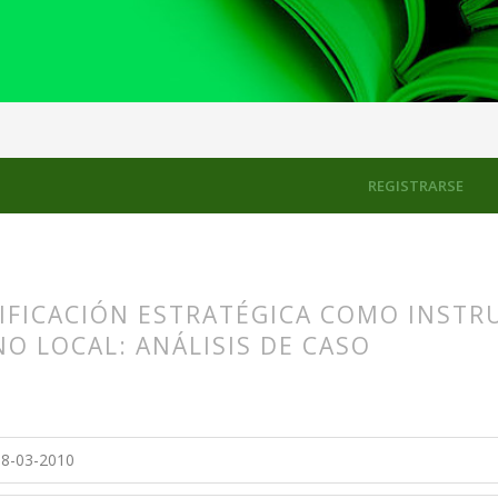
los
REGISTRARSE
IFICACIÓN ESTRATÉGICA COMO INSTR
O LOCAL: ANÁLISIS DE CASO
s.themes.bootstrap3.article.main##
s.themes.bootstrap3.article.sidebar##
8-03-2010