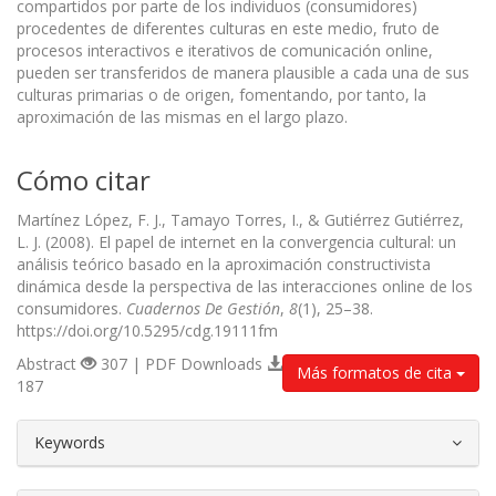
compartidos por parte de los individuos (consumidores)
procedentes de diferentes culturas en este medio, fruto de
procesos interactivos e iterativos de comunicación online,
pueden ser transferidos de manera plausible a cada una de sus
culturas primarias o de origen, fomentando, por tanto, la
aproximación de las mismas en el largo plazo.
Cómo citar
Martínez López, F. J., Tamayo Torres, I., & Gutiérrez Gutiérrez,
L. J. (2008). El papel de internet en la convergencia cultural: un
análisis teórico basado en la aproximación constructivista
dinámica desde la perspectiva de las interacciones online de los
consumidores.
Cuadernos De Gestión
,
8
(1), 25–38.
https://doi.org/10.5295/cdg.19111fm
Abstract
307 | PDF Downloads
Más formatos de cita
187
##plugins.themes.bootstrap3.article.d
Keywords