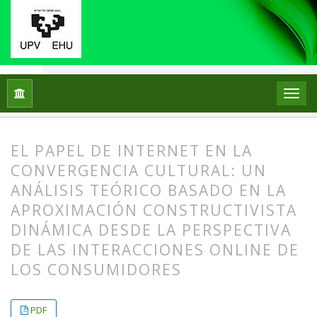
Inicio
Archivos
Vol. 8 Núm. 1 (2008)
Artículos
EL PAPEL DE INTERNET EN LA
CONVERGENCIA CULTURAL: UN
ANÁLISIS TEÓRICO BASADO EN LA
APROXIMACIÓN CONSTRUCTIVISTA
DINÁMICA DESDE LA PERSPECTIVA
DE LAS INTERACCIONES ONLINE DE
LOS CONSUMIDORES
##plugins.themes.bootstrap3.article.
##plugins.themes.bootstrap3.article.
PDF