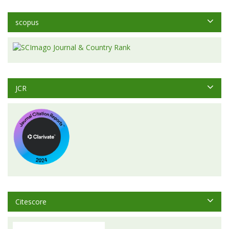
scopus
JCR
Citescore