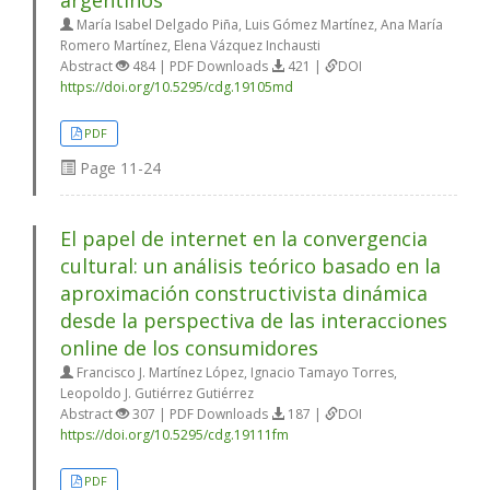
argentinos
María Isabel Delgado Piña, Luis Gómez Martínez, Ana María
Romero Martínez, Elena Vázquez Inchausti
Abstract
484 | PDF Downloads
421 |
DOI
https://doi.org/10.5295/cdg.19105md
PDF
Page
11-24
El papel de internet en la convergencia
cultural: un análisis teórico basado en la
aproximación constructivista dinámica
desde la perspectiva de las interacciones
online de los consumidores
Francisco J. Martínez López, Ignacio Tamayo Torres,
Leopoldo J. Gutiérrez Gutiérrez
Abstract
307 | PDF Downloads
187 |
DOI
https://doi.org/10.5295/cdg.19111fm
PDF