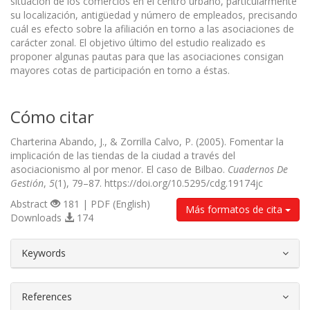
situación de los comercios en el centro urbano, particularmente
su localización, antigüedad y número de empleados, precisando
cuál es efecto sobre la afiliación en torno a las asociaciones de
carácter zonal. El objetivo último del estudio realizado es
proponer algunas pautas para que las asociaciones consigan
mayores cotas de participación en torno a éstas.
Cómo citar
Charterina Abando, J., & Zorrilla Calvo, P. (2005). Fomentar la
implicación de las tiendas de la ciudad a través del
asociacionismo al por menor. El caso de Bilbao.
Cuadernos De
Gestión
,
5
(1), 79–87. https://doi.org/10.5295/cdg.19174jc
Abstract
181 | PDF (English)
Más formatos de cita
Downloads
174
##plugins.themes.bootstrap3.article.d
Keywords
References