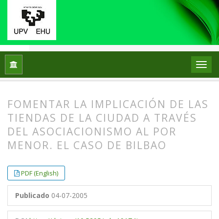
Inicio
Archivos
Vol. 5 Núm. 1 (2005)
Artículos
FOMENTAR LA IMPLICACIÓN DE LAS
TIENDAS DE LA CIUDAD A TRAVÉS
DEL ASOCIACIONISMO AL POR
MENOR. EL CASO DE BILBAO
##plugins.themes.bootstrap3.article.
##plugins.themes.bootstrap3.article.
PDF (English)
Publicado
04-07-2005