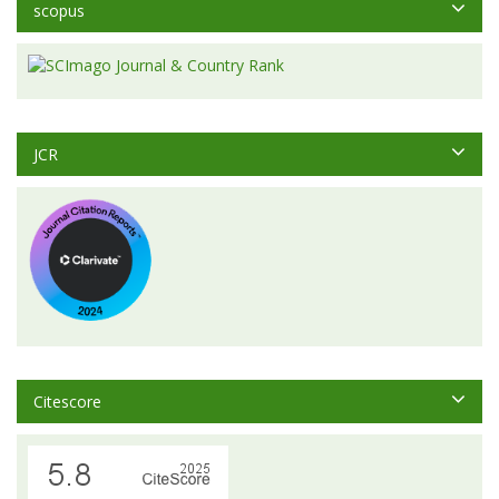
scopus
JCR
Citescore