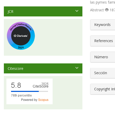
las pymes fami
Abstract
187
JCR
##plugin
Keywords
References
Número
Citescore
Sección
Copyright I