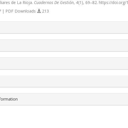
liares de La Rioja.
Cuadernos De Gestión
,
4
(1), 69–82. https://doi.org
 | PDF Downloads
213
s.themes.bootstrap3.article.details##
nformation