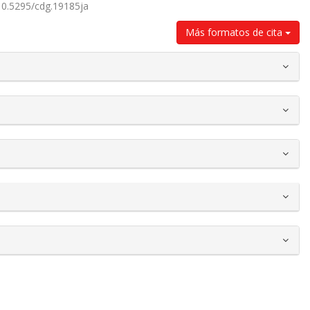
/10.5295/cdg.19185ja
Más formatos de cita