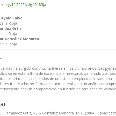
/doi.org/10.5295/cdg.19185ja
 Ayala Calvo
de la Rioja
ández Ortiz
de la Rioja
or González Menorca
de la Rioja
n
 calidad ha surgido con mucha fuerza en los últimos años. Las pymes f
plicarse en esta cultura de excelencia empresarial, a menudo asocia
tar los principales resultados de un estudio empírico realizado entre
ares frente a las no familiares. Hemos realizado un análisis descripti
teriormente análisis comparativos en función de otra serie de variabl
ar
 C., Fernández Ortiz, R., & González Menorca, M. L. (2004). Capacidade