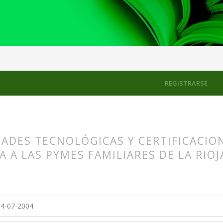
os
REGISTRARSE
ADES TECNOLÓGICAS Y CERTIFICACION
A A LAS PYMES FAMILIARES DE LA RIOJ
s.themes.bootstrap3.article.main##
s.themes.bootstrap3.article.sidebar##
4-07-2004