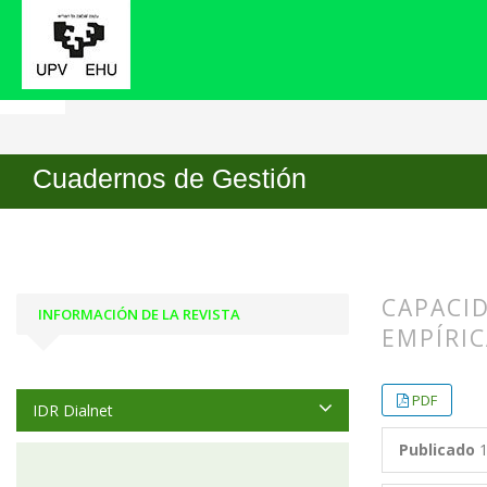
Inicio
Archivos
Vol. 4 Núm. 1 (2004)
Artícul
Cuadernos de Gestión
CAPACID
INFORMACIÓN DE LA REVISTA
EMPÍRIC
##plugin
##plugin
PDF
IDR Dialnet
Publicado
1