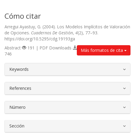
Cómo citar
Arregui Ayastuy, G. (2004). Los Modelos Implícitos de Valoración
de Opciones.
Cuadernos De Gestión
,
4
(2), 77–93.
https://doi.org/10.5295/cdg.19193ga
Abstract
191 | PDF Downloads
Más formatos de cita
746
##plugins.themes.bootstrap3.article.d
Keywords
References
Número
Sección