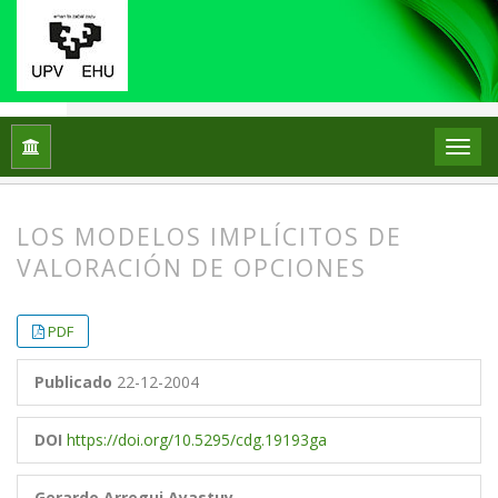
Inicio
Archivos
Vol. 4 Núm. 2 (2004)
Artículos
LOS MODELOS IMPLÍCITOS DE
VALORACIÓN DE OPCIONES
##plugins.themes.bootstrap3.article.
##plugins.themes.bootstrap3.article.
PDF
Publicado
22-12-2004
DOI
https://doi.org/10.5295/cdg.19193ga
Gerardo Arregui Ayastuy