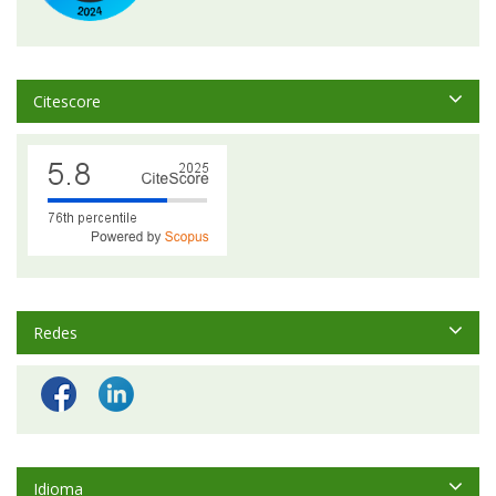
Citescore
Redes
Idioma