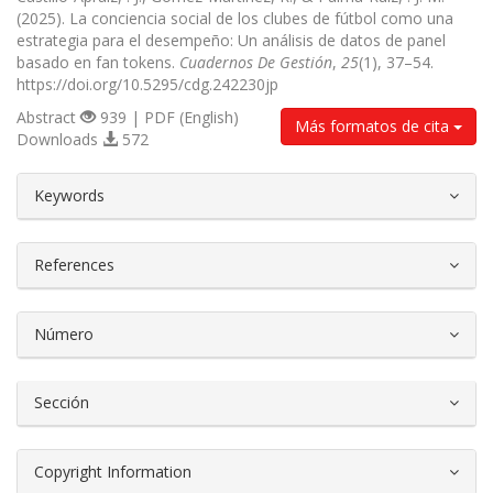
(2025). La conciencia social de los clubes de fútbol como una
estrategia para el desempeño: Un análisis de datos de panel
basado en fan tokens.
Cuadernos De Gestión
,
25
(1), 37–54.
https://doi.org/10.5295/cdg.242230jp
Abstract
939 | PDF (English)
Más formatos de cita
Downloads
572
##plugins.themes.bootstrap3.article.d
Keywords
References
Número
Sección
Copyright Information