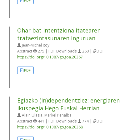
PDF
Ohar bat intentzionalitatearen
trataezintasunaren inguruan
Jean-Michel Roy
Abstract
275 | PDF Downloads
260 |
DOI
https://doi.org/10.1387/gogoa.20367
PDF
Egiazko (in)dependentziez: energiaren
ikuspegia Hego Euskal Herrian
Alain Ulazia, Markel Penalba
Abstract
441 | PDF Downloads
774 |
DOI
https://doi.org/10.1387/gogoa.20368