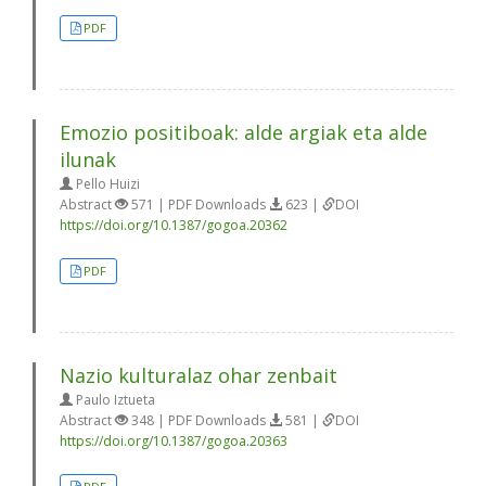
PDF
Emozio positiboak: alde argiak eta alde
ilunak
Pello Huizi
Abstract
571 | PDF Downloads
623 |
DOI
https://doi.org/10.1387/gogoa.20362
PDF
Nazio kulturalaz ohar zenbait
Paulo Iztueta
Abstract
348 | PDF Downloads
581 |
DOI
https://doi.org/10.1387/gogoa.20363