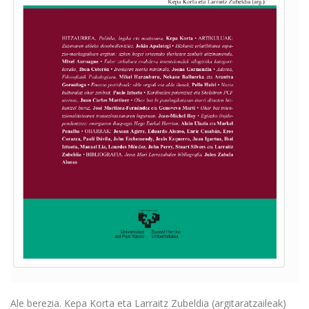
Ale berezia. Kepa Korta eta Larraitz Zubeldia (argitaratzaileak)