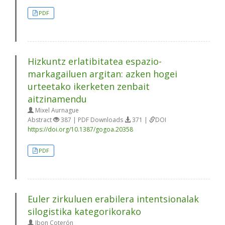
PDF
Hizkuntz erlatibitatea espazio-
markagailuen argitan: azken hogei
urteetako ikerketen zenbait
aitzinamendu
Mixel Aurnague
Abstract
387 | PDF Downloads
371 |
DOI
https://doi.org/10.1387/gogoa.20358
PDF
Euler zirkuluen erabilera intentsionalak
silogistika kategorikorako
Ibon Coterón