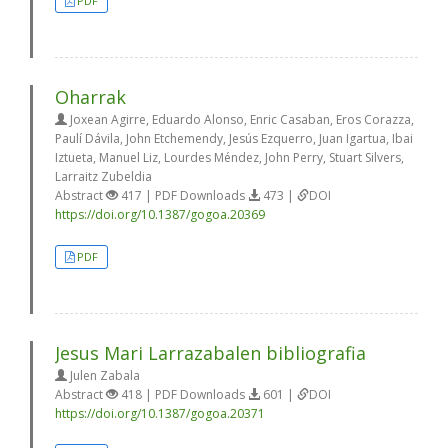
PDF
Oharrak
Joxean Agirre, Eduardo Alonso, Enric Casaban, Eros Corazza,
Paulí Dávila, John Etchemendy, Jesús Ezquerro, Juan Igartua, Ibai
Iztueta, Manuel Liz, Lourdes Méndez, John Perry, Stuart Silvers,
Larraitz Zubeldia
Abstract
417 | PDF Downloads
473 |
DOI
https://doi.org/10.1387/gogoa.20369
PDF
Jesus Mari Larrazabalen bibliografia
Julen Zabala
Abstract
418 | PDF Downloads
601 |
DOI
https://doi.org/10.1387/gogoa.20371