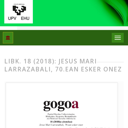
Hasiera
Artxiboak
Libk. 18 (2018): Jesus Mari Larrazabali, 7
LIBK. 18 (2018): JESUS MARI
LARRAZABALI, 70.EAN ESKER ONEZ