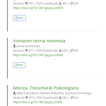
Abstract
301 | PDF Downloads
461 |
DOI
https://doi.org/10.1387/gogoa.20359
PDF
Ironiaren teoria minimala
Joana Garmendia
Abstract
371 | PDF Downloads
530 |
DOI
https://doi.org/10.1387/gogoa.20360
PDF
Adorea, Filosofiatik Psikologiara
Mikel Haranburu, Nekane Balluerka, Arantxa Gorostiaga
Abstract
354 | PDF Downloads
562 |
DOI
https://doi.org/10.1387/gogoa.20361