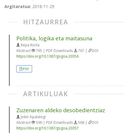
Argitaratua:
2018-11-29
HITZAURREA
Politika, logika eta maitasuna
Kepa Korta
Abstract
765 | PDF Downloads
767 |
DOI
https://doi.org/10.1387/gogoa.20356
PDF
ARTIKULUAK
Zuzenaren aldeko desobedientziaz
Jokin Apalategi
Abstract
596 | PDF Downloads
568 |
DOI
https://doi.org/10.1387/gogoa.20357