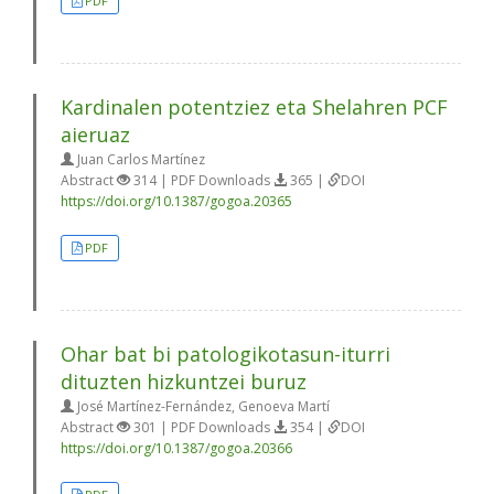
PDF
Kardinalen potentziez eta Shelahren PCF
aieruaz
Juan Carlos Martínez
Abstract
314 | PDF Downloads
365 |
DOI
https://doi.org/10.1387/gogoa.20365
PDF
Ohar bat bi patologikotasun-iturri
dituzten hizkuntzei buruz
José Martínez-Fernández, Genoeva Martí
Abstract
301 | PDF Downloads
354 |
DOI
https://doi.org/10.1387/gogoa.20366