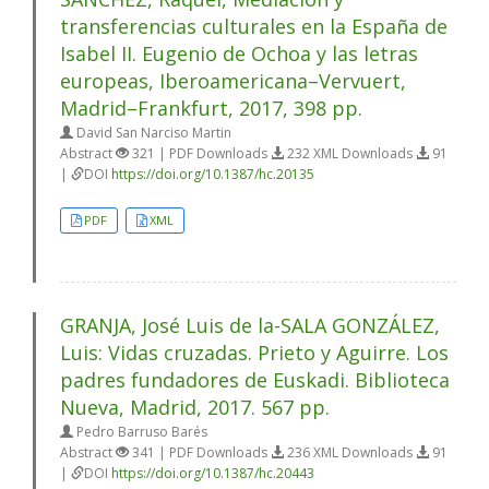
transferencias culturales en la España de
Isabel II. Eugenio de Ochoa y las letras
europeas, Iberoamericana–Vervuert,
Madrid–Frankfurt, 2017, 398 pp.
David San Narciso Martin
Abstract
321 | PDF Downloads
232 XML Downloads
91
|
DOI
https://doi.org/10.1387/hc.20135
PDF
XML
GRANJA, José Luis de la-SALA GONZÁLEZ,
Luis: Vidas cruzadas. Prieto y Aguirre. Los
padres fundadores de Euskadi. Biblioteca
Nueva, Madrid, 2017. 567 pp.
Pedro Barruso Barés
Abstract
341 | PDF Downloads
236 XML Downloads
91
|
DOI
https://doi.org/10.1387/hc.20443