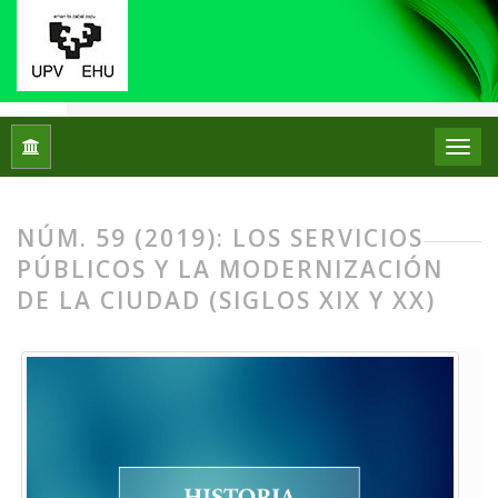
Inicio
Archivos
Núm. 59 (2019): Los servicios públicos y la m
NÚM. 59 (2019): LOS SERVICIOS
PÚBLICOS Y LA MODERNIZACIÓN
DE LA CIUDAD (SIGLOS XIX Y XX)