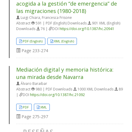
acogida a la gestión “de emergencia” de
las migraciones (1980-2018)
Luigi Chiara, Francesca Frisone
Abstract
591 | PDF (English) Downloads
901 XML (English)
Downloads
76 |
DOI
https://doi.org/10.1387/hc.20941
PDF (English)
XML (English)
Page
233-274
Mediación digital y memoria histórica:
una mirada desde Navarra
Álvaro Baraibar
Abstract
980 | PDF Downloads
1000 XML Downloads
89
|
DOI
https://doi.org/10.1387/hc.21092
PDF
XML
Page
275-297
RESEÑAS