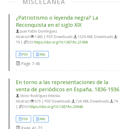
MISCELÁNEA
¿Patriotismo o leyenda negra? La
Reconquista en el siglo XIX
Juan Pablo Domínguez
Abstract
1485 | PDF Downloads
1520 XML Downloads
79 |
DOI
https://doi.org/10.1387/hc.21068
PDF
XML
Page
7-40
En torno a las representaciones de la
venta de periódicos en España, 1836-1936
Víctor Rodríguez Infiesta
Abstract
575 | PDF Downloads
726 XML Downloads
76
|
DOI
https://doi.org/10.1387/hc.20948
PDF
XML
Page
41-73