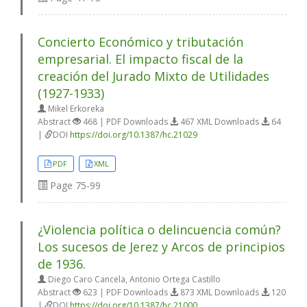
Concierto Económico y tributación
empresarial. El impacto fiscal de la
creación del Jurado Mixto de Utilidades
(1927-1933)
Mikel Erkoreka
Abstract
468 | PDF Downloads
467 XML Downloads
64
|
DOI
https://doi.org/10.1387/hc.21029
PDF
XML
Page
75-99
¿Violencia política o delincuencia común?
Los sucesos de Jerez y Arcos de principios
de 1936.
Diego Caro Cancela, Antonio Ortega Castillo
Abstract
623 | PDF Downloads
873 XML Downloads
120
|
DOI
https://doi.org/10.1387/hc.21000