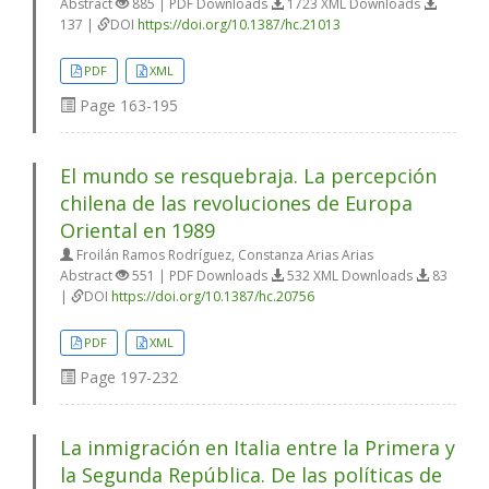
Abstract
885 | PDF Downloads
1723 XML Downloads
137 |
DOI
https://doi.org/10.1387/hc.21013
PDF
XML
Page
163-195
El mundo se resquebraja. La percepción
chilena de las revoluciones de Europa
Oriental en 1989
Froilán Ramos Rodríguez, Constanza Arias Arias
Abstract
551 | PDF Downloads
532 XML Downloads
83
|
DOI
https://doi.org/10.1387/hc.20756
PDF
XML
Page
197-232
La inmigración en Italia entre la Primera y
la Segunda República. De las políticas de