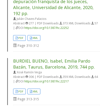
depuración franquista de los jueces,
Alicante, Universidad de Alicante, 2020,
192 pp.
Julián Chaves Palacios
Abstract
277 | PDF Downloads
373 XML Downloads
57
|
DOI
https://doi.org/10.1387/hc.22252
PDF
XML
Page
310-312
BURDIEL BUENO, Isabel, Emilia Pardo
Bazán, Taurus, Barcelona, 2019, 744 pp.
Xosé Ramón Veiga
Abstract
306 | PDF Downloads
359 XML Downloads
64
|
DOI
https://doi.org/10.1387/hc.22217
PDF
XML
Page
313-315