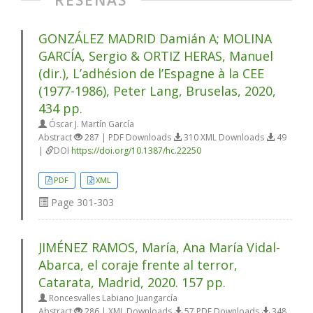
GONZÁLEZ MADRID Damián A; MOLINA
GARCÍA, Sergio & ORTIZ HERAS, Manuel
(dir.), L’adhésion de l’Espagne à la CEE
(1977-1986), Peter Lang, Bruselas, 2020,
434 pp.
Óscar J. Martín García
Abstract
287 | PDF Downloads
310 XML Downloads
49
|
DOI
https://doi.org/10.1387/hc.22250
PDF
XML
Page
301-303
JIMÉNEZ RAMOS, María, Ana María Vidal-
Abarca, el coraje frente al terror,
Catarata, Madrid, 2020. 157 pp.
Roncesvalles Labiano Juangarcía
Abstract
286 | XML Downloads
57 PDF Downloads
348