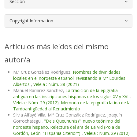
Sección
Copyright Information
Artículos más leídos del mismo
autor/a
M.ª Cruz González Rodríguez,
Nombres de divinidades
locales en el noroeste español: revisitando a Mª Lourdes
Albertos
,
Veleia : Núm. 38 (2021)
Manuel Ramírez Sánchez,
La tradición de la epigrafía
antigua en las inscripciones hispanas de los siglos XV y XVI
,
Veleia : Núm. 29 (2012): Memoria de la epigrafía latina de la
Tardoantigüedad al Renacimiento
Silvia Alfayé Villa, M.ª Cruz González Rodríguez, Joaquín
Gorrochategui,
"Deis Queunur(is)": nuevo teónimo del
noroeste hispano. Relectura del ara de La Vid (Pola de
Gordón, León. "Hispania Citerior")
,
Veleia : Núm. 29 (2012):