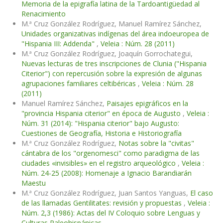
Memoria de la epigrafía latina de la Tardoantigüedad al
Renacimiento
M.ª Cruz González Rodríguez, Manuel Ramírez Sánchez,
Unidades organizativas indígenas del área indoeuropea de
"Hispania III: Addenda"
,
Veleia : Núm. 28 (2011)
M.ª Cruz González Rodríguez, Joaquín Gorrochategui,
Nuevas lecturas de tres inscripciones de Clunia ("Hispania
Citerior") con repercusión sobre la expresión de algunas
agrupaciones familiares celtibéricas
,
Veleia : Núm. 28
(2011)
Manuel Ramírez Sánchez,
Paisajes epigráficos en la
"provincia Hispania citerior" en época de Augusto
,
Veleia :
Núm. 31 (2014): "Hispania citerior" bajo Augusto:
Cuestiones de Geografía, Historia e Historiografía
M.ª Cruz González Rodríguez,
Notas sobre la "civitas"
cántabra de los "orgenomesci" como paradigma de las
ciudades «invisibles» en el registro arqueológico
,
Veleia :
Núm. 24-25 (2008): Homenaje a Ignacio Barandiarán
Maestu
M.ª Cruz González Rodríguez, Juan Santos Yanguas,
El caso
de las llamadas Gentilitates: revisión y propuestas
,
Veleia :
Núm. 2,3 (1986): Actas del IV Coloquio sobre Lenguas y
Culturas Paleohispánicas