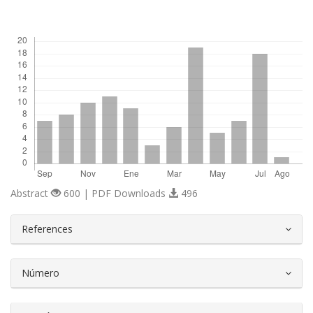
Descargas
Abstract
600 | PDF Downloads
496
##plugins.themes.bootstrap3.article.d
References
Número