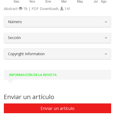
Abstract
76 | PDF Downloads
141
##plugins.themes.bootstrap3.article.d
Número
Sección
Copyright Information
INFORMACIÓN DE LA REVISTA
Enviar un artículo
Enviar un artículo