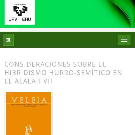
Inicio
Archivos
Núm. 16 (1999)
Artículos
CONSIDERACIONES SOBRE EL
HIBRIDISMO HURRO-SEMÍTICO EN
EL ALALAH VII
##plugins.themes.bootstrap3.article.
##plugins.themes.bootstrap3.article.