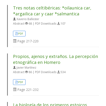
Tres notas celtibéricas: *oilaunica car,
*argailica car y caar *salmantica
Xaverio Ballester
Abstract
68 | PDF Downloads
107
PDF
Page
217-220
Propios, ajenos y extraños. La percepción
etnográfica en Homero
Javier Martínez
Abstract
86 | PDF Downloads
534
PDF
Page
221-232
La biología de los primeros estoicos