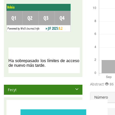
Abstract
86 
Fecyt
##plugin
Número
Sección