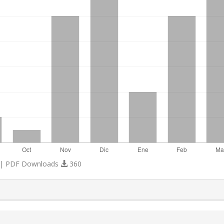
| PDF Downloads
360
s.themes.bootstrap3.article.details##