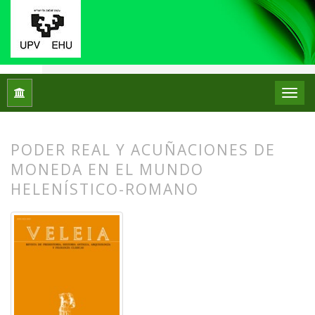
Inicio
Archivos
Núm. 16 (1999)
Artículos
PODER REAL Y ACUÑACIONES DE
MONEDA EN EL MUNDO
HELENÍSTICO-ROMANO
##plugins.themes.bootstrap3.article.
##plugins.themes.bootstrap3.article.