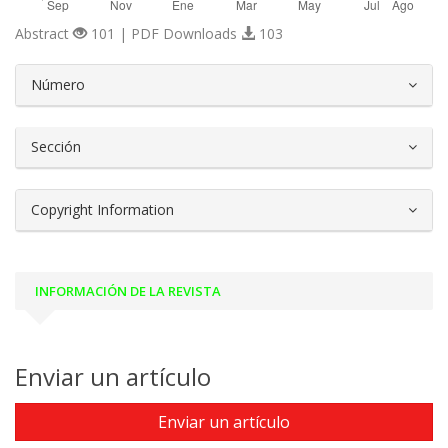
Abstract
101 | PDF Downloads
103
##plugins.themes.bootstrap3.article.d
Número
Sección
Copyright Information
INFORMACIÓN DE LA REVISTA
Enviar un artículo
Enviar un artículo