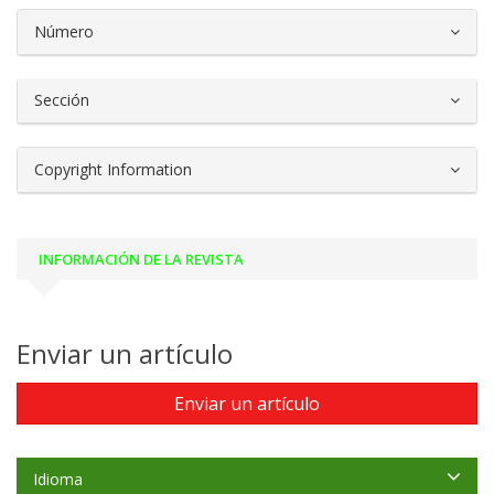
##plugins.themes.bootstrap3.article.d
Número
Sección
Copyright Information
INFORMACIÓN DE LA REVISTA
Enviar un artículo
Enviar un artículo
Idioma