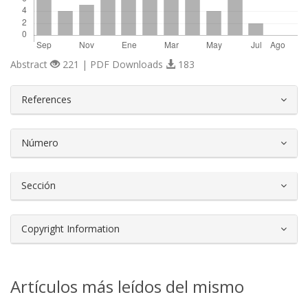
Abstract
221 | PDF Downloads
183
##plugins.themes.bootstrap3.article.d
References
Número
Sección
Copyright Information
Artículos más leídos del mismo