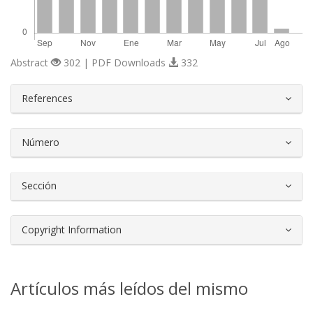
Abstract
302 | PDF Downloads
332
##plugins.themes.bootstrap3.article.d
References
Número
Sección
Copyright Information
Artículos más leídos del mismo