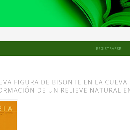
REGISTRARSE
VA FIGURA DE BISONTE EN LA CUEVA D
ORMACIÓN DE UN RELIEVE NATURAL E
s.themes.bootstrap3.article.main##
s.themes.bootstrap3.article.sidebar##