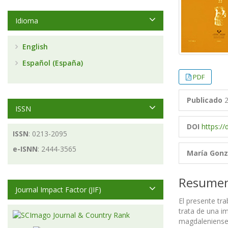
Idioma
English
Español (España)
PDF
Publicado
2
ISSN
DOI
https://
ISSN
: 0213-2095
e-ISNN
: 2444-3565
María Gonz
Resume
Journal Impact Factor (JIF)
El presente tr
trata de una i
magdaleniense,