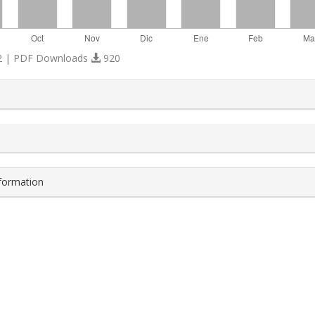
 | PDF Downloads
920
s.themes.bootstrap3.article.details##
nformation