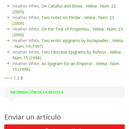
Heather White,
On Catullus and Brixia
,
Veleia : Núm. 22
(2005)
Heather White,
Two notes on Pindar
,
Veleia : Núm. 23
(2006)
Heather White,
On the Text of Propertius
,
Veleia : Núm. 23
(2006)
Heather White,
Two erotic epigrams by Asclepiades
,
Veleia
: Núm. 14 (1997)
Heather White,
Two Obscene Epigrams by Rufinus
,
Veleia :
Núm. 15 (1998)
Heather White,
An Epigram for an Emperor
,
Veleia : Núm.
15 (1998)
<<
<
1
2
3
INFORMACIÓN DE LA REVISTA
Enviar un artículo