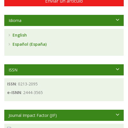
Enviar un artículo
Idioma
English
Español (España)
ISSN
ISSN
: 0213-2095
e-ISNN
: 2444-3565
Journal Impact Factor (JIF)