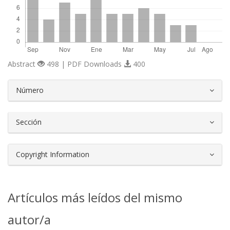
Abstract
498 | PDF Downloads
400
##plugins.themes.bootstrap3.article.d
Número
Sección
Copyright Information
Artículos más leídos del mismo
autor/a